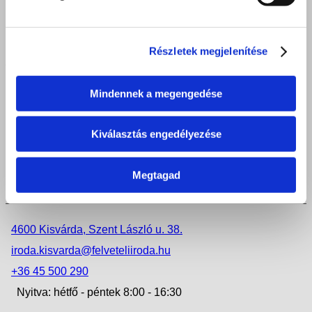
Nyitva: hétfő - péntek 8:00 - 16:30
Részletek megjelenítése
NYÍREGYHÁZA
4400 Nyíregyháza, Móricz Zsigmond u. 24.
Mindennek a megengedése
iroda.nyiregyhaza@felveteliiroda.hu
+36 42 506 972
Kiválasztás engedélyezése
Nyitva: hétfő - csütörtök 8:00 - 16:30
Megtagad
KISVÁRDA
4600 Kisvárda, Szent László u. 38.
iroda.kisvarda@felveteliiroda.hu
+36 45 500 290
Nyitva: hétfő - péntek 8:00 - 16:30