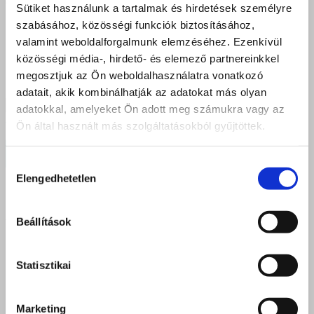
create
Sütiket használunk a tartalmak és hirdetések személyre
Fill out this field
szabásához, közösségi funkciók biztosításához,
valamint weboldalforgalmunk elemzéséhez. Ezenkívül
Elfogadom az
Adatkezelési tájékoztatóban
foglaltakat.
közösségi média-, hirdető- és elemező partnereinkkel
megosztjuk az Ön weboldalhasználatra vonatkozó
Mennyi 4 + 1
adatait, akik kombinálhatják az adatokat más olyan
adatokkal, amelyeket Ön adott meg számukra vagy az
Ön által használt más szolgáltatásokból gyűjtöttek.
Hozzájárulás
Elengedhetetlen
kiválasztása
DEBRECEN
Beállítások
4025 Debrecen, Postakert u. 2.
Statisztikai
4034 Debrecen, Faraktár u. 107.
iroda.debrecen@felveteliiroda.hu
Marketing
+36 52 212 355