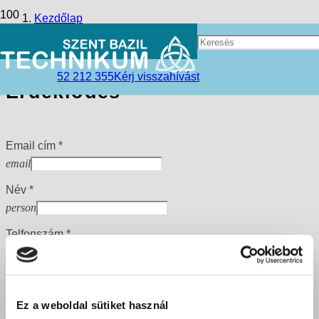
Kezdőlap
Jelentkezés
52 212 355
Kérj visszahívást
Érdeklődés
Email cím *
email
Név *
person
Telfonszám *
phone
Üzenet
Ez a weboldal sütiket használ