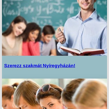
Szerezz szakmát Nyíregyházán!