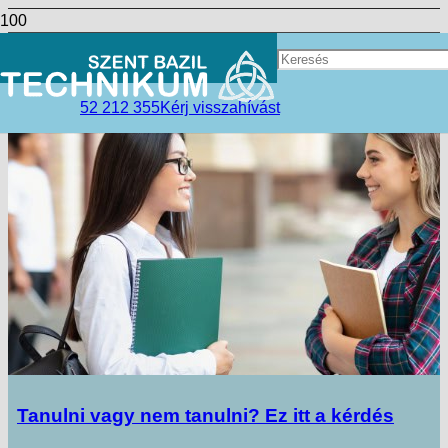
ÉRDEKEL A SZAKKÉPZÉS?
52 212 355
Kérj visszahívást
Tanulni vagy nem tanulni? Ez itt a kérdés