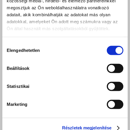
közösségi média-, hirdető- és elemező partnereinkkel
megosztjuk az Ön weboldalhasználatra vonatkozó
adatait, akik kombinálhatják az adatokat más olyan
adatokkal, amelyeket Ön adott meg számukra vagy az
Ön által használt más szolgáltatásokból gyűjtöttek.
Hozzájárulás
Elengedhetetlen
kiválasztása
Beállítások
Statisztikai
Marketing
Részletek megjelenítése