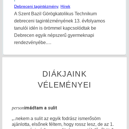
Debreceni tagintézmény
,
Hírek
A Szent Bazil Görögkatolikus Technikum
debreceni tagintézményének 13. évfolyamos
tanulói idén is örömmel kapcsolódtak be
Debrecen egyik népszerű gyermeknapi
rendezvényébe.…
DIÁKJAINK
VÉLEMÉNYEI
imádtam a sulit
person
„..nekem a sulit az egyik fodrász ismerősöm
ajánlotta, elsőnek féltem, hogy rossz lesz, de az 1.