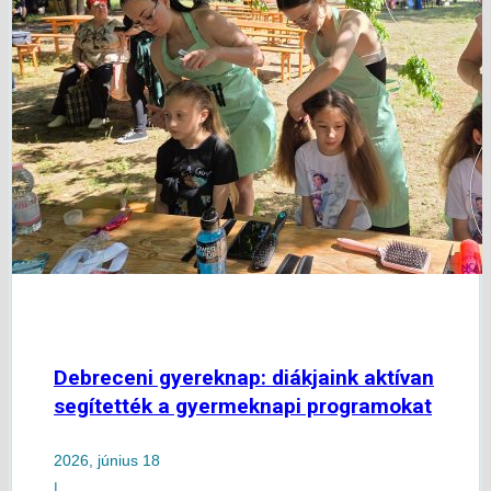
Debreceni gyereknap: diákjaink aktívan
segítették a gyermeknapi programokat
2026, június 18
|