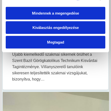
Sikeres villanyszerelő szakmai vizsgák
Mindennek a megengedése
Kisvárdán – Új szakemberekkel
erősödik a térség
Kiválasztás engedélyezése
2026, június 23
|
Megtagad
Hírek
,
Kisvárdai Tagintézmény
Újabb kiemelkedő szakmai sikernek örülhet a
Szent Bazil Görögkatolikus Technikum Kisvárdai
Tagintézménye. Villanyszerelő tanulóink
sikeresen teljesítették szakmai vizsgájukat,
bizonyítva, hogy…