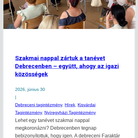
Szakmai nappal zártuk a tanévet
Debrecenben – együtt, ahogy az igazi
közösségek
2026, június 30
|
Debreceni tagintézmény
,
Hírek
,
Kisvárdai
Tagintézmény
,
Nyíregyházi Tagintézmény
Lehet egy tanévet szakmai nappal
megkoronázni? Debrecenben tegnap
bebizonyítottuk, hogy igen. A debreceni Faraktár