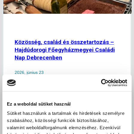
Közösség, család és összetartozás –
Hajdúdorogi Főegyházmegyei Családi
Nap Debrecenben
2026, június 23
|
Debreceni tagintézmény
,
Hírek
A Hajdúdorogi Főegyházmegye által szervezett
családi nap idén is bebizonyította, hogy a
Ez a weboldal sütiket használ
közösség, a hit és az összetartozás ereje
Sütiket használunk a tartalmak és hirdetések személyre
képes…
szabásához, közösségi funkciók biztosításához,
valamint weboldalforgalmunk elemzéséhez. Ezenkívül