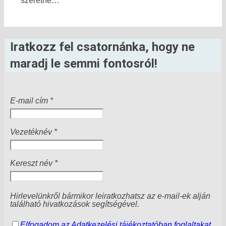
szeretné…”
Iratkozz fel csatornánka, hogy ne
maradj le semmi fontosról!
E-mail cím *
Vezetéknév *
Kereszt név *
Hirlevelünkről bármikor leiratkozhatsz az e-mail-ek alján
található hivatkozások segítségével.
Elfogadom az Adatkezelési tájékoztatóban foglaltakat.