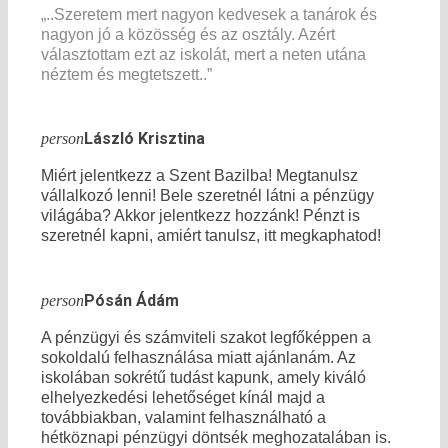
„..Szeretem mert nagyon kedvesek a tanárok és
nagyon jó a közösség és az osztály. Azért
választottam ezt az iskolát, mert a neten utána
néztem és megtetszett..”
László Krisztina
person
Miért jelentkezz a Szent Bazilba! Megtanulsz
vállalkozó lenni! Bele szeretnél látni a pénzügy
világába? Akkor jelentkezz hozzánk! Pénzt is
szeretnél kapni, amiért tanulsz, itt megkaphatod!
Pósán Ádám
person
A pénzügyi és számviteli szakot legfőképpen a
sokoldalú felhasználása miatt ajánlanám. Az
iskolában sokrétű tudást kapunk, amely kiváló
elhelyezkedési lehetőséget kínál majd a
továbbiakban, valamint felhasználható a
hétköznapi pénzügyi döntsék meghozatalában is.