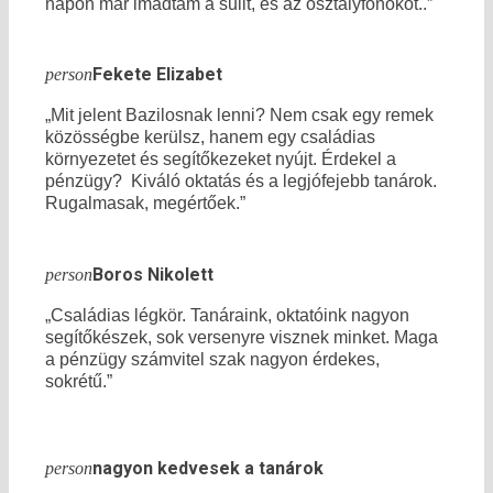
napon már imádtam a sulit, és az osztályfőnőköt..”
Fekete Elizabet
person
„Mit jelent Bazilosnak lenni? Nem csak egy remek
közösségbe kerülsz, hanem egy családias
környezetet és segítőkezeket nyújt. Érdekel a
pénzügy? Kiváló oktatás és a legjófejebb tanárok.
Rugalmasak, megértőek.”
Boros Nikolett
person
„Családias légkör. Tanáraink, oktatóink nagyon
segítőkészek, sok versenyre visznek minket. Maga
a pénzügy számvitel szak nagyon érdekes,
sokrétű.”
nagyon kedvesek a tanárok
person