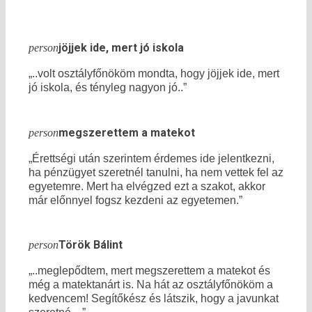
jöjjek ide, mert jó iskola
person
„..volt osztályfőnököm mondta, hogy jöjjek ide, mert
jó iskola, és tényleg nagyon jó..”
megszerettem a matekot
person
„Érettségi után szerintem érdemes ide jelentkezni,
ha pénzügyet szeretnél tanulni, ha nem vettek fel az
egyetemre. Mert ha elvégzed ezt a szakot, akkor
már előnnyel fogsz kezdeni az egyetemen.”
Török Bálint
person
„..meglepődtem, mert megszerettem a matekot és
még a matektanárt is. Na hát az osztályfőnököm a
kedvencem! Segítőkész és látszik, hogy a javunkat