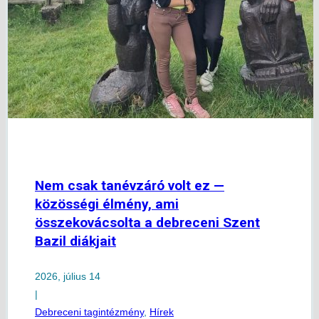
Nem csak tanévzáró volt ez —
közösségi élmény, ami
összekovácsolta a debreceni Szent
Bazil diákjait
2026, július 14
|
Debreceni tagintézmény
,
Hírek