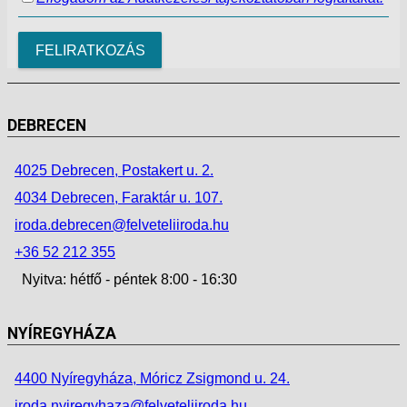
DEBRECEN
4025 Debrecen, Postakert u. 2.
4034 Debrecen, Faraktár u. 107.
iroda.debrecen@felveteliiroda.hu
+36 52 212 355
Nyitva: hétfő - péntek 8:00 - 16:30
NYÍREGYHÁZA
4400 Nyíregyháza, Móricz Zsigmond u. 24.
iroda.nyiregyhaza@felveteliiroda.hu