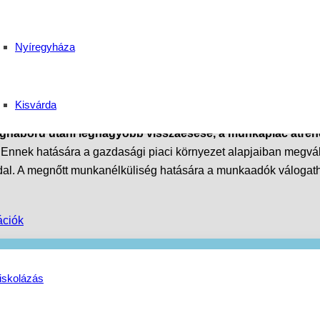
pzés a Telegdi Kata S
Nyíregyháza
Kisvárda
ilágháború utáni legnagyobb visszaesése, a munkapiac átre
Ennek hatására a gazdasági piaci környezet alapjaiban megvált
dal. A megnőtt munkanélküliség hatására a munkaadók válogath
ációk
iskolázás