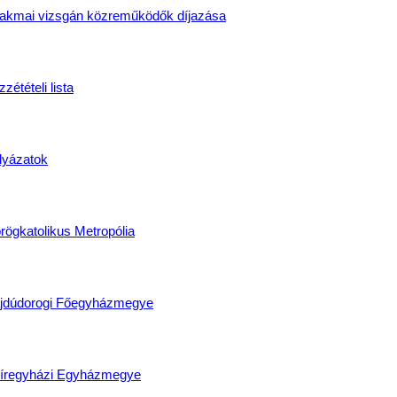
akmai vizsgán közreműködők díjazása
zétételi lista
lyázatok
rögkatolikus Metropólia
jdúdorogi Főegyházmegye
íregyházi Egyházmegye