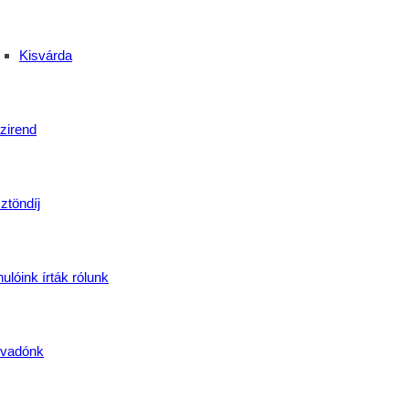
Kisvárda
zirend
ztöndíj
ulóink írták rólunk
vadónk