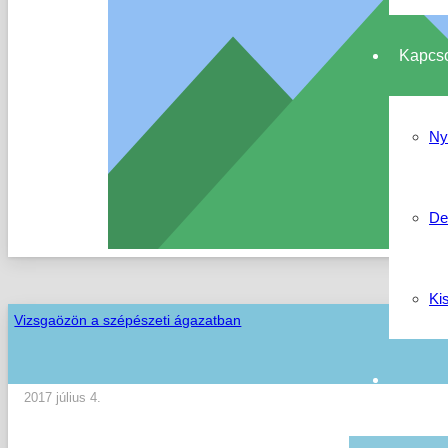
Kapcso
Ny
De
Ki
Vizsgaözön a szépészeti ágazatban
2017 július 4.