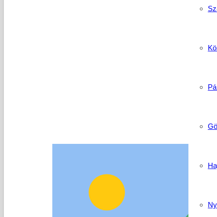
Sz
Köz
Pá
Gö
Ha
Ny