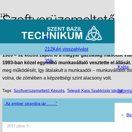
Szoftverüzemeltető ké
access_time
2005-02-25
52
folder_open
Hírek
212
Kérj visszahívást
1989 – 92 között zajlott le a magyar gazdaság második v
355
1993-ban közel egymillió munkavállaló vesztette el állását.
Kréta
meg működését, így átalakult a munkaadói – munkavállalói ol
volna, de zömében a képzettségi szint alacsony volt.
Tags:
Szoftverüzemeltető Képzés
,
Telegdi Kata Szakközépiskola
Inform
„Az ember strandra jár…….”
Be
2017 július 5.