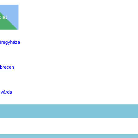
lat
íregyháza
brecen
svárda