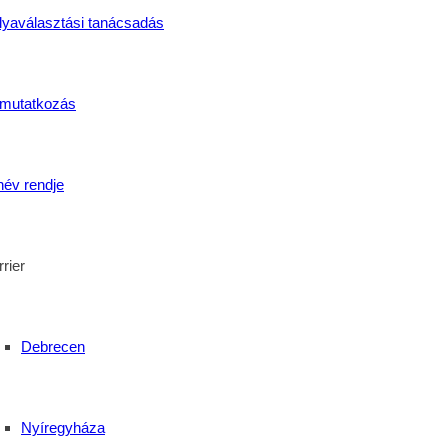
lyaválasztási tanácsadás
mutatkozás
név rendje
rier
Debrecen
Nyíregyháza