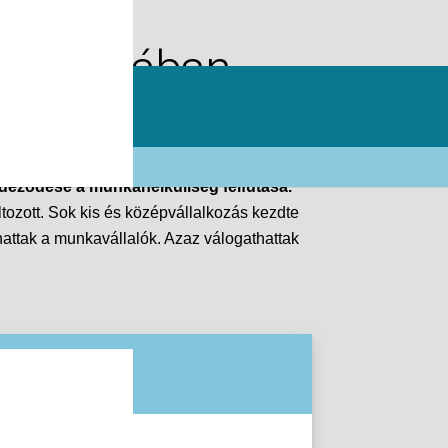
zakiskolában
ndeződése a munkanélküliség felfutása.
ozott. Sok kis és középvállalkozás kezdte
attak a munkavállalók. Azaz válogathattak