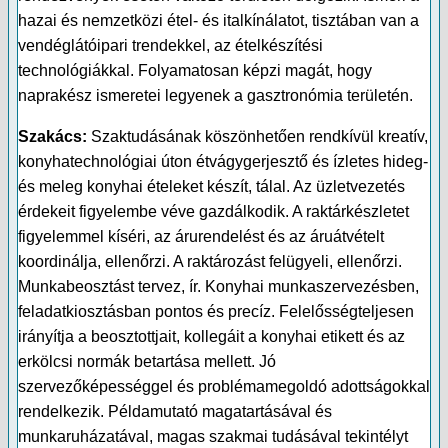
hazai és nemzetközi étel- és italkínálatot, tisztában van a
vendéglátóipari trendekkel, az ételkészítési
technológiákkal. Folyamatosan képzi magát, hogy
naprakész ismeretei legyenek a gasztronómia területén.
Szakács:
Szaktudásának köszönhetően rendkívül kreatív,
konyhatechnológiai úton étvágygerjesztő és ízletes hideg-
és meleg konyhai ételeket készít, tálal. Az üzletvezetés
érdekeit figyelembe véve gazdálkodik. A raktárkészletet
figyelemmel kíséri, az árurendelést és az áruátvételt
koordinálja, ellenőrzi. A raktározást felügyeli, ellenőrzi.
Munkabeosztást tervez, ír. Konyhai munkaszervezésben,
feladatkiosztásban pontos és precíz. Felelősségteljesen
irányítja a beosztottjait, kollegáit a konyhai etikett és az
erkölcsi normák betartása mellett. Jó
szervezőképességgel és problémamegoldó adottságokkal
rendelkezik. Példamutató magatartásával és
munkaruházatával, magas szakmai tudásával tekintélyt