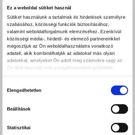
ágazat
Ez a weboldal sütiket használ
Sütiket használunk a tartalmak és hirdetések személyre
-
Cukrász
szabásához, közösségi funkciók biztosításához,
valamint weboldalforgalmunk elemzéséhez. Ezenkívül
-
Pincér
közösségi média-, hirdető- és elemező partnereinkkel
megosztjuk az Ön weboldalhasználatra vonatkozó
adatait, akik kombinálhatják az adatokat más olyan
-
Szakács
adatokkal, amelyeket Ön adott meg számukra vagy az
Ön által használt más szolgáltatásokból gyűjtöttek.
Turizmus-vendéglátás ágazat
Hozzájárulás
Elengedhetetlen
kiválasztása
Ez várhat Rád a turizmus-vendéglátás ágazat
Beállítások
képzéseivel. Szoktad nézni a Séfek séfe műsort? A
Szendrei Bence nálunk tanult, szerepelt benne és saját
Statisztikai
műsort is kapott. Azt az érzést adom, amikor a