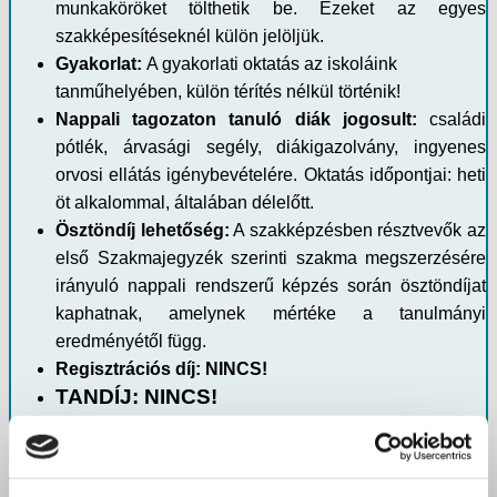
munkaköröket tölthetik be. Ezeket az egyes
szakképesítéseknél külön jelöljük.
Gyakorlat:
A gyakorlati oktatás az iskoláink
tanműhelyében, külön térítés nélkül történik!
Nappali tagozaton tanuló diák jogosult:
családi
pótlék, árvasági segély, diákigazolvány, ingyenes
orvosi ellátás igénybevételére. Oktatás időpontjai: heti
öt alkalommal, általában délelőtt.
Ösztöndíj lehetőség:
A szakképzésben résztvevők az
első Szakmajegyzék szerinti szakma megszerzésére
irányuló nappali rendszerű képzés során ösztöndíjat
kaphatnak, amelynek mértéke a tanulmányi
eredményétől függ.
Regisztrációs díj:
NINCS!
TANDÍJ: NINCS!
Vizsga díj: NINCS!
TURIZMUS - VENDéGLáTáS szakmacsoport -
Turizmus-vendéglátás