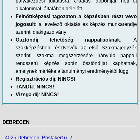
pályakezdési juttatásra. Oktatás időpontjai: heti öt
alkalommal, általában délelőtt.
Felnőttképzési tagozaton a képzésben részt vevő
jogosult:
a levelező oktatás és képzés munkarendje
szerinti diákigazolvány
Ösztöndíj lehetőség nappalisoknak:
A
szakképzésben résztvevők az első Szakmajegyzék
szerinti szakma megszerzésére irányuló nappali
rendszerű képzés során ösztöndíjat kaphatnak,
amelynek mértéke a tanulmányi eredményétől függ.
Regisztrációs díj:
NINCS!
TANDÍJ: NINCS!
Vizsga díj: NINCS!
DEBRECEN
4025 Debrecen, Postakert u. 2.