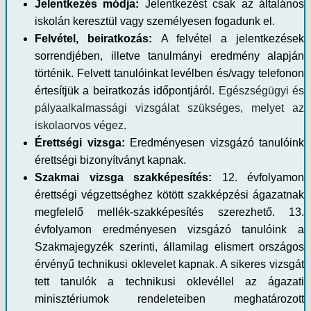
Jelentkezés módja:
Jelentkezést csak az általános
iskolán keresztül vagy személyesen fogadunk el.
Felvétel, beiratkozás:
A felvétel a jelentkezések
sorrendjében, illetve tanulmányi eredmény alapján
történik. Felvett tanulóinkat levélben és/vagy telefonon
értesítjük a beiratkozás időpontjáról.
E
gészségügyi és
pályaalkalmassági vizsgálat szükséges, melyet az
iskolaorvos végez.
Érettségi vizsga:
Eredményesen vizsgázó tanulóink
érettségi bizonyítványt kapnak.
Szakmai vizsga szakképesítés:
12. évfolyamon
érettségi végzettséghez kötött szakképzési ágazatnak
megfelelő mellék-szakképesítés szerezhető. 13.
évfolyamon eredményesen vizsgázó tanulóink a
Szakmajegyzék szerinti, államilag elismert országos
érvényű technikusi oklevelet kapnak. A sikeres vizsgát
tett tanulók a technikusi oklevéllel az ágazati
minisztériumok rendeleteiben meghatározott