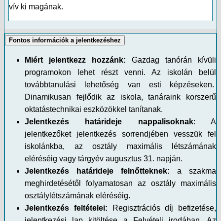
vív ki magának.
Fontos információk a jelentkezéshez
Miért jelentkezz hozzánk:
Gazdag tanórán kívüli
programokon lehet részt venni. Az iskolán belül
továbbtanulási lehetőség van esti képzéseken.
Dinamikusan fejlődik az iskola, tanáraink korszerű
oktatástechnikai eszközökkel tanítanak.
Jelentkezés határideje nappalisoknak
: A
jelentkezőket jelentkezés sorrendjében vesszük fel
iskolánkba, az osztály maximális létszámának
eléréséig vagy tárgyév augusztus 31. napján.
Jelentkezés határideje felnőtteknek:
a szakma
meghirdetésétől folyamatosan az osztály maximális
osztálylétszámának eléréséig.
Jelentkezés feltételei:
Regisztrációs díj befizetése,
jelentkezési lap kitöltése a Felvételi irodában. Az