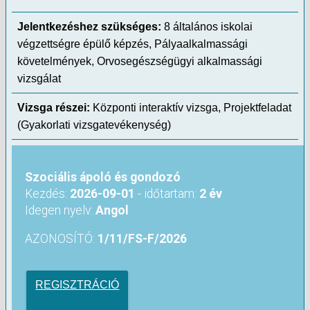
Jelentkezéshez szükséges:
8 általános iskolai
végzettségre épülő képzés, Pályaalkalmassági
követelmények, Orvosegészségügyi alkalmassági
vizsgálat
Vizsga részei:
Központi interaktív vizsga, Projektfeladat
(Gyakorlati vizsgatevékenység)
Szociális ápoló és gondozó
Kezdés:
2026-09-01
- időtartam:
2 év
Idegen nyelv:
Angol
AZONOSÍTÓ:
1/11/FS-F/2026
REGISZTRÁCIÓ