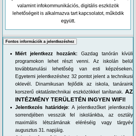
valamint infokommunikációs, digitális eszközök
lehetőségeit is alkalmazva tart kapcsolatot, működik
együtt.
Fontos információk a jelentkezéshez
Miért jelentkezz hozzánk:
Gazdag tanórán kívüli
programokon lehet részt venni. Az iskolán belül
továbbtanulási lehetőség van esti képzéseken.
Egyetemi jelentkezéshez 32 pontot jelent a technikusi
oklevél. Dinamikusan fejlődik az iskola, tanáraink
AZ
korszerű oktatástechnikai eszközökkel tanítanak.
INTÉZMÉNY TERÜLETÉN INGYEN WIFI!
Jelentkezés határideje
: A jelentkezőket jelentkezés
sorrendjében vesszük fel iskolánkba, az osztály
maximális létszámának eléréséig vagy tárgyév
augusztus 31. napjáig.