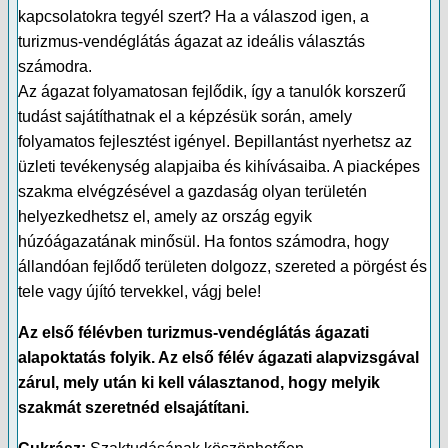
kapcsolatokra tegyél szert? Ha a válaszod igen, a
turizmus-vendéglátás ágazat az ideális választás
számodra.
Az ágazat folyamatosan fejlődik, így a tanulók korszerű
tudást sajátíthatnak el a képzésük során, amely
folyamatos fejlesztést igényel. Bepillantást nyerhetsz az
üzleti tevékenység alapjaiba és kihívásaiba. A piacképes
szakma elvégzésével a gazdaság olyan területén
helyezkedhetsz el, amely az ország egyik
húzóágazatának minősül. Ha fontos számodra, hogy
állandóan fejlődő területen dolgozz, szereted a pörgést és
tele vagy újító tervekkel, vágj bele!
Az első félévben turizmus-vendéglátás ágazati
alapoktatás folyik. Az első félév ágazati alapvizsgával
zárul, mely után ki kell választanod, hogy melyik
szakmát szeretnéd elsajátítani.