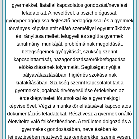
gyermekkel, fiatallal kapcsolatos gondozási/nevelési
feladatokat. A nevelővel, a pszichológussal,
gyógypedagógussal/fejlesztő pedagógussal és a gyermek
törvényes képviseletét ellátó személlyel együttműködve
és irányítása mellett felügyeli és segíti a gyermek
tanulmányi munkáját, problémáinak megoldását,
betegségeinek gyógyítását, szükség szerint
kapcsolattartását, hazagondozása/örökbefogadása
előkészítésének folyamatát. Segítséget nyújt a
pályaválasztásában, higiénés szokásainak
kialakításában. Szükség szerint kapcsolatot tart a
gyermekek jogainak érvényesülése érdekében az
érdekképviseleti fórumokkal és a gyermekjogi
képviselővel. Végzi a munkakör ellátásával kapcsolatos
dokumentációs feladatokat. Részt vesz a gyermek önálló
életvitelre való felkészítésében. A területen dolgozó és a
gyermekek gondozásában, nevelésében és
fejlesztésében résztvevő szakemberekkel személyesen,