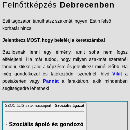
Felnőttképzés
Debrecenben
Esti tagozaton tanulhatsz szakmát ingyen. Estin felső
korhatár nincs.
Jelentkezz MOST, hogy beleférj a keretszámba!
Bazilosnak lenni egy élmény, amit soha nem fogsz
elfelejteni. Ha már tudod, hogy milyen szakmát szeretnél
tanulni, klikkelj alul a képzésre és jelentkezz minél előbb. Ha
még gondolkozol és tájékozódni szeretnél, hívd
Vikit
a
postakerten vagy
Pannát
a faraktáron, akik mindenben
segítségedre lehetnek!
SZOCIáLIS szakmacsoport -
Szociális ágazat
-
Szociális ápoló és gondozó