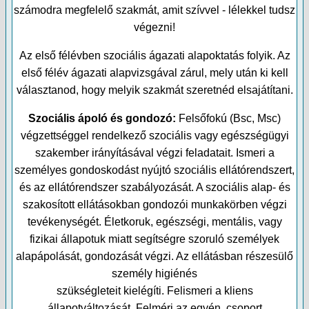
számodra megfelelő szakmát, amit szívvel - lélekkel tudsz
végezni!
Az első félévben szociális ágazati alapoktatás folyik. Az
első félév ágazati alapvizsgával zárul, mely után ki kell
választanod, hogy melyik szakmát szeretnéd elsajátítani.
Szociális ápoló és gondozó:
Felsőfokú (Bsc, Msc)
végzettséggel rendelkező szociális vagy egészségügyi
szakember irányításával végzi feladatait. Ismeri a
személyes gondoskodást nyújtó szociális ellátórendszert,
és az ellátórendszer szabályozását. A szociális alap- és
szakosított ellátásokban gondozói munkakörben végzi
tevékenységét. Életkoruk, egészségi, mentális, vagy
fizikai állapotuk miatt segítségre szoruló személyek
alapápolását, gondozását végzi. Az ellátásban részesülő
személy higiénés
szükségleteit kielégíti. Felismeri a kliens
állapotváltozását. Felméri az egyén, csoport