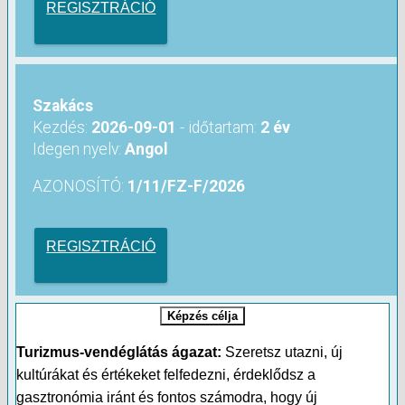
REGISZTRÁCIÓ
Szakács
Kezdés:
2026-09-01
- időtartam:
2 év
Idegen nyelv:
Angol
AZONOSÍTÓ:
1/11/FZ-F/2026
REGISZTRÁCIÓ
Képzés célja
Turizmus-vendéglátás ágazat:
Szeretsz utazni, új
kultúrákat és értékeket felfedezni, érdeklődsz a
gasztronómia iránt és fontos számodra, hogy új