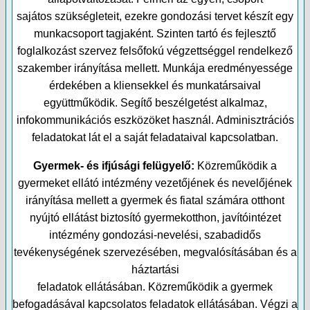
sajátos szükségleteit, ezekre gondozási tervet készít egy
munkacsoport tagjaként. Szinten tartó és fejlesztő
foglalkozást szervez felsőfokú végzettséggel rendelkező
szakember irányítása mellett. Munkája eredményessége
érdekében a kliensekkel és munkatársaival
együttműködik. Segítő beszélgetést alkalmaz,
infokommunikációs eszközöket használ. Adminisztrációs
feladatokat lát el a saját feladataival kapcsolatban.
Gyermek- és ifjúsági felügyelő:
Közreműködik a
gyermeket ellátó intézmény vezetőjének és nevelőjének
irányítása mellett a gyermek és fiatal számára otthont
nyújtó ellátást biztosító gyermekotthon, javítóintézet
intézmény gondozási-nevelési, szabadidős
tevékenységének szervezésében, megvalósításában és a
háztartási
feladatok ellátásában. Közreműködik a gyermek
befogadásával kapcsolatos feladatok ellátásában. Végzi a