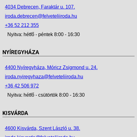
4034 Debrecen, Faraktár u. 107.
iroda.debrecen@felveteliiroda.hu
+36 52 212 355
Nyitva: hétfő - péntek 8:00 - 16:30
NYÍREGYHÁZA
4400 Nyíregyháza, Móricz Zsigmond u. 24.
iroda.nyiregyhaza@felveteliiroda.hu
+36 42 506 972
Nyitva: hétfő - csütörtök 8:00 - 16:30
KISVÁRDA
4600 Kisvárda, Szent László u. 38.