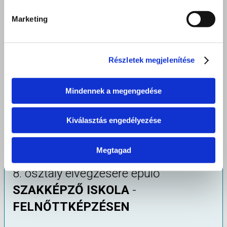
vendégeknek ízlik, amit főztem. Mehetsz hajóra dolgozni
vagy csak a helyi étterembe. Mindig emberek között
Marketing
leszel, a megélhetéseddel sem kell törődnöd ezentúl.
Külföldön vagy itthon - csak a Te döntésed! Barista,
bártender, sommelier, szakács vagy séf is lehetsz.
Részletek megjelenítése
Középszintű szakképesítés
| Turizmus - vendéglátá
Mindennek a megengedése
szakmacsoport |
Szakma azonosító száma:
Kiválasztás engedélyezése
Turizmus-vendéglátás ágazat képzés az alábbi formában
indul:
Megtagad
8. osztály elvégzésére épülő
SZAKKÉPZŐ ISKOLA
-
FELNŐTTKÉPZÉSEN