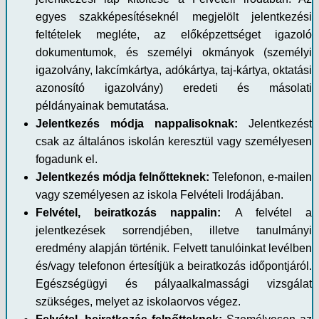
egyes szakképesítéseknél megjelölt jelentkezési
feltételek megléte, az előképzettséget igazoló
dokumentumok, és személyi okmányok (személyi
igazolvány, lakcímkártya, adókártya, taj-kártya, oktatási
azonosító igazolvány) eredeti és másolati
példányainak bemutatása.
Jelentkezés módja nappalisoknak:
Jelentkezést
csak az általános iskolán keresztül vagy személyesen
fogadunk el.
Jelentkezés módja felnőtteknek:
Telefonon, e-mailen
vagy személyesen az iskola Felvételi Irodájában.
Felvétel, beiratkozás nappalin:
A felvétel a
jelentkezések sorrendjében, illetve tanulmányi
eredmény alapján történik. Felvett tanulóinkat levélben
és/vagy telefonon értesítjük a beiratkozás időpontjáról.
Egészségügyi és pályaalkalmassági vizsgálat
szükséges, melyet az iskolaorvos végez.