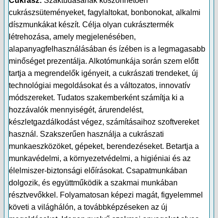
Cukrász:
Szaktudásának köszönhetően
cukrászsüteményeket, fagylaltokat, bonbonokat, alkalmi
díszmunkákat készít. Célja olyan cukrásztermék
létrehozása, amely megjelenésében,
alapanyagfelhasználásában és ízében is a legmagasabb
minőséget prezentálja. Alkotómunkája során szem előtt
tartja a megrendelők igényeit, a cukrászati trendeket, új
technológiai megoldásokat és a változatos, innovatív
módszereket. Tudatos szakemberként számítja ki a
hozzávalók mennyiségét, árurendelést,
készletgazdálkodást végez, számításaihoz szoftvereket
használ. Szakszerűen használja a cukrászati
munkaeszközöket, gépeket, berendezéseket. Betartja a
munkavédelmi, a környezetvédelmi, a higiéniai és az
élelmiszer-biztonsági előírásokat. Csapatmunkában
dolgozik, és együttműködik a szakmai munkában
résztvevőkkel. Folyamatosan képezi magát, figyelemmel
követi a világhálón, a továbbképzéseken az új