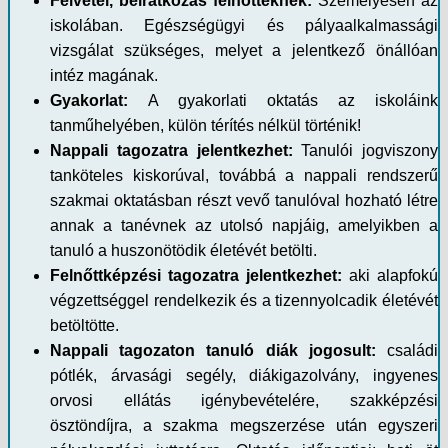
Felvétel, beiratkozás felnőtteknek:
Személyesen az
iskolában. Egészségügyi és pályaalkalmassági
vizsgálat szükséges, melyet a jelentkező önállóan
intéz magának.
Gyakorlat:
A gyakorlati oktatás az iskoláink
tanműhelyében, külön térítés nélkül történik!
Nappali tagozatra jelentkezhet:
Tanulói jogviszony
tanköteles kiskorúval, továbbá a nappali rendszerű
szakmai oktatásban részt vevő tanulóval hozható létre
annak a tanévnek az utolsó napjáig, amelyikben a
tanuló a huszonötödik életévét betölti.
Felnőttképzési tagozatra jelentkezhet:
aki alapfokú
végzettséggel rendelkezik és a tizennyolcadik életévét
betöltötte.
Nappali tagozaton tanuló diák jogosult:
családi
pótlék, árvasági segély, diákigazolvány, ingyenes
orvosi ellátás igénybevételére, szakképzési
ösztöndíjra, a szakma megszerzése után egyszeri