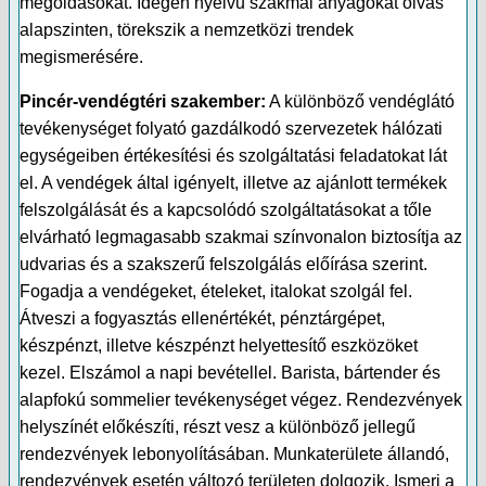
megoldásokat. Idegen nyelvű szakmai anyagokat olvas
alapszinten, törekszik a nemzetközi trendek
megismerésére.
Pincér-vendégtéri szakember:
A különböző vendéglátó
tevékenységet folyató gazdálkodó szervezetek hálózati
egységeiben értékesítési és szolgáltatási feladatokat lát
el. A vendégek által igényelt, illetve az ajánlott termékek
felszolgálását és a kapcsolódó szolgáltatásokat a tőle
elvárható legmagasabb szakmai színvonalon biztosítja az
udvarias és a szakszerű felszolgálás előírása szerint.
Fogadja a vendégeket, ételeket, italokat szolgál fel.
Átveszi a fogyasztás ellenértékét, pénztárgépet,
készpénzt, illetve készpénzt helyettesítő eszközöket
kezel. Elszámol a napi bevétellel. Barista, bártender és
alapfokú sommelier tevékenységet végez. Rendezvények
helyszínét előkészíti, részt vesz a különböző jellegű
rendezvények lebonyolításában. Munkaterülete állandó,
rendezvények esetén változó területen dolgozik. Ismeri a