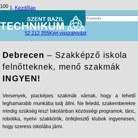
Kezdőlap
Tanulj szakmát Debrecenben!
52 212 355
Kérj visszahívást
Szakképző iskola felnőtteknek
Debrecen
– Szakképző iskola
felnőtteknek, menő szakmák
INGYEN!
Versenyek, piacképes szakmák várnak, hogy a lehető
leghamarabb munkába tudj állni. Ne feledd, szakemberekre
mindig szükség lesz! Iskolánban közösségi programok, tánc,
robotika, nyelvi szakkörök, önfejlesztő klubok ingyenesen,
hogy szeress iskolába járni.