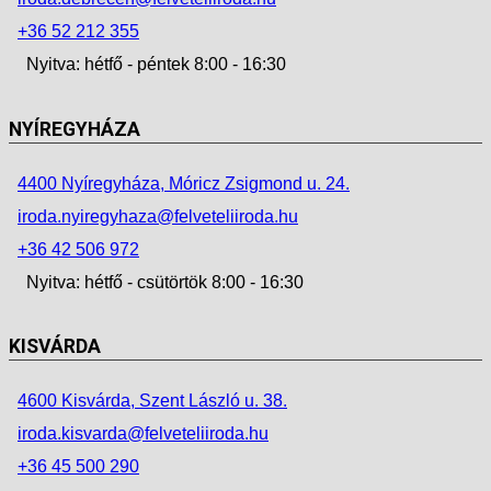
+36 52 212 355
Nyitva: hétfő - péntek 8:00 - 16:30
NYÍREGYHÁZA
4400 Nyíregyháza, Móricz Zsigmond u. 24.
iroda.nyiregyhaza@felveteliiroda.hu
+36 42 506 972
Nyitva: hétfő - csütörtök 8:00 - 16:30
KISVÁRDA
4600 Kisvárda, Szent László u. 38.
iroda.kisvarda@felveteliiroda.hu
+36 45 500 290