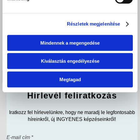
create
Fill out this field
Részletek megjelenítése
Elfogadom az
Adatkezelési tájékoztatóban
foglaltakat.
Mindennek a megengedése
Mennyi 2 + 10
Kiválasztás engedélyezése
Megtagad
Hírlevél feliratkozás
Iratkozz fel hírlevelünkre, hogy ne maradj le legfontosabb
híreinkről, új INGYENES képzéseinkről!
E-mail cím *