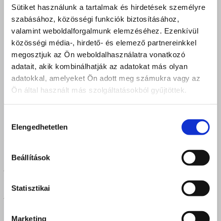
postakerten vagy
Pannát
a faraktáron, akik mindenben
Sütiket használunk a tartalmak és hirdetések személyre
segítségedre lehetnek!
szabásához, közösségi funkciók biztosításához,
valamint weboldalforgalmunk elemzéséhez. Ezenkívül
közösségi média-, hirdető- és elemező partnereinkkel
Kapcsolat – visszahívás
megosztjuk az Ön weboldalhasználatra vonatkozó
adatait, akik kombinálhatják az adatokat más olyan
adatokkal, amelyeket Ön adott meg számukra vagy az
Kérdésed van képzéseinkkel kapcsolatosan, nem tudsz
dönteni, kérj visszahívást, hamarosan felvesszük veled a
Ön által használt más szolgáltatásokból gyűjtöttek.
kapcsolatot.
Hozzájárulás
Elengedhetetlen
Email cím *
kiválasztása
email
Név *
Beállítások
person
Telfonszám *
Statisztikai
phone
Marketing
Üzenet