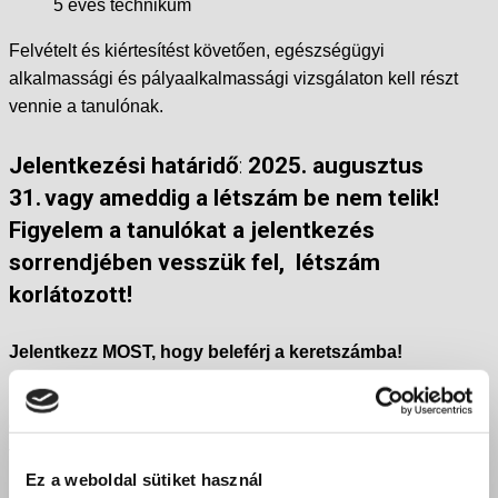
5 éves technikum
Felvételt és kiértesítést követően, egészségügyi
alkalmassági és pályaalkalmassági vizsgálaton kell részt
vennie a tanulónak.
Jelentkezési határidő
:
2025. augusztus
31. vagy ameddig a létszám be nem telik!
Figyelem a tanulókat a jelentkezés
sorrendjében vesszük fel, létszám
korlátozott!
Jelentkezz MOST, hogy beleférj a keretszámba!
Bazilosnak lenni egy élmény, amit soha nem fogsz
elfelejteni. Ha már tudod, hogy milyen szakmát szeretnél
tanulni, klikkelj alul a képzésre és jelentkezz minél előbb. Ha
Ez a weboldal sütiket használ
még gondolkozol és tájékozódni szeretnél, hívd
Vikit
a