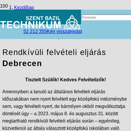
Kezdőlap
Tanulj szakmát Debrecenben!
52 212 355
Kérj visszahívást
Rendkívüli felvételi eljárás
Rendkívüli felvételi eljárás
Debrecen
Tisztelt Szülők! Kedves Felvételizők!
Amennyiben a tanuló az általános felvételi eljárás
időszakában nem nyert felvételt egy középfokú intézménybe
sem, vagy felvételt nyert, de bármilyen okból megváltoztatja
döntését úgy – a 2023. május 8. és augusztus 31. között
megtartható rendkívüli felvételi eljárás során – egyénileg,
közvetlenül az általa választott középfokú iskolában való