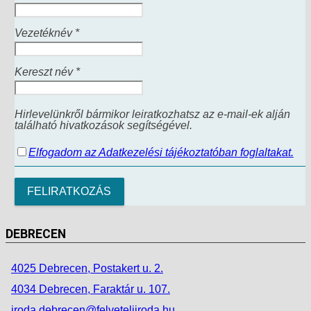
Vezetéknév *
Kereszt név *
Hirlevelünkről bármikor leiratkozhatsz az e-mail-ek alján
található hivatkozások segítségével.
Elfogadom az Adatkezelési tájékoztatóban foglaltakat.
DEBRECEN
4025 Debrecen, Postakert u. 2.
4034 Debrecen, Faraktár u. 107.
iroda.debrecen@felveteliiroda.hu