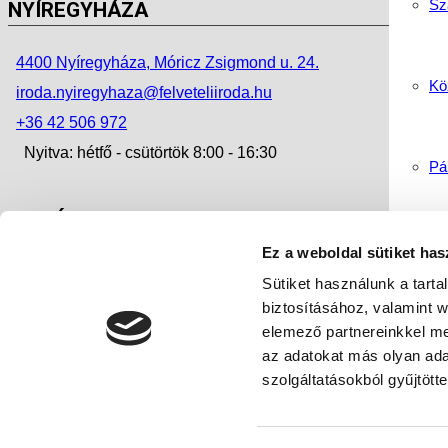
Sz
NYÍREGYHÁZA
4400 Nyíregyháza, Móricz Zsigmond u. 24.
Köz
iroda.nyiregyhaza@felveteliiroda.hu
+36 42 506 972
Nyitva: hétfő - csütörtök 8:00 - 16:30
Pá
KISVÁRDA
Gö
Ez a weboldal sütiket has
4600 Kisvárda, Szent László u. 38.
Sütiket használunk a tart
iroda.kisvarda@felveteliiroda.hu
biztosításához, valamint 
Ha
+36 45 500 290
elemező partnereinkkel me
az adatokat más olyan ad
Nyitva: hétfő - péntek 8:00 - 16:30
szolgáltatásokból gyűjtötte
Impresszum
Ny
Adatkezelési tájékoztató – GDPR