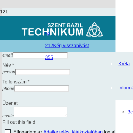
Ka
Kérdésed van képzéseinkkel kapcsolatosa
52
212
Kérj visszahívást
Email cím *
email
355
Kréta
Név *
person
Telfonszám *
Inform
phone
Üzenet
Be
create
Fill out this field
Elfogadom az
Adatkezelési tájékoztatóban
foglaltakat.