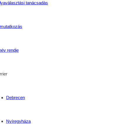
lyaválasztási tanácsadás
mutatkozás
név rendje
Hírlevél feliratkozás
rier
e, hogy ne maradj le legfontosabb híreinkről, új INGYENES képzé
Debrecen
Nyíregyháza