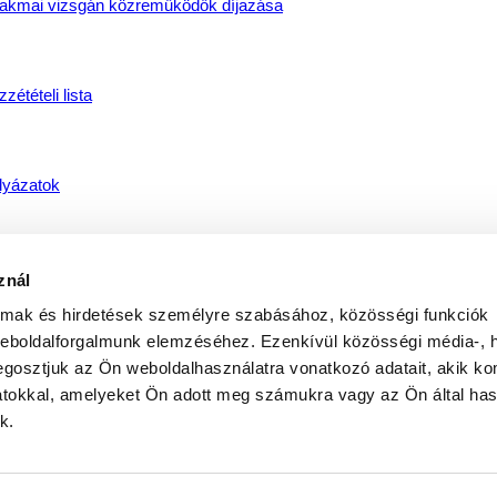
akmai vizsgán közreműködők díjazása
zétételi lista
lyázatok
rögkatolikus Metropólia
znál
almak és hirdetések személyre szabásához, közösségi funkciók
weboldalforgalmunk elemzéséhez. Ezenkívül közösségi média-, h
jdúdorogi Főegyházmegye
gosztjuk az Ön weboldalhasználatra vonatkozó adatait, akik ko
atokkal, amelyeket Ön adott meg számukra vagy az Ön által ha
k.
íregyházi Egyházmegye