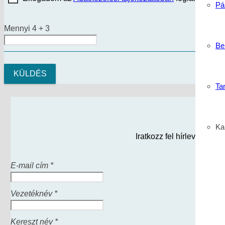
Pá
Mennyi 4 + 3
Be
Ta
Kar
Iratkozz fel hírlevelünkr
E-mail cím *
Vezetéknév *
Kereszt név *