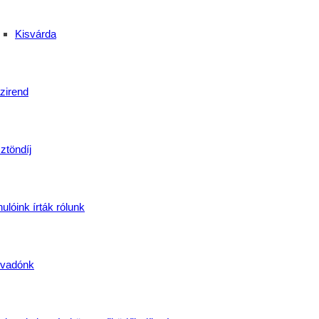
Kisvárda
álható hivatkozások segítségével.
zirend
ztöndíj
ulóink írták rólunk
vadónk