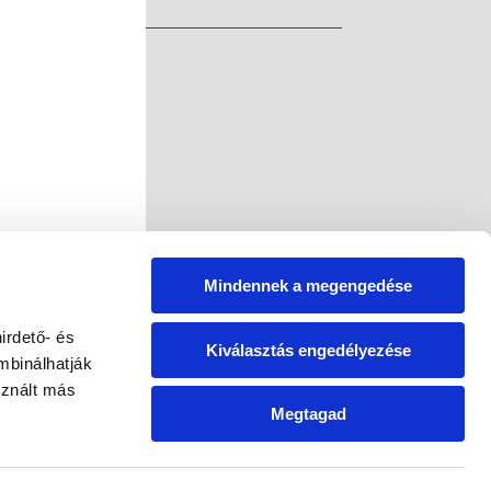
Mindennek a megengedése
irdető- és
Kiválasztás engedélyezése
mbinálhatják
sznált más
Megtagad