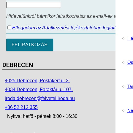
Hirlevelünkről bármikor leiratkozhatsz az e-mail-ek alján tal
Elfogadom az Adatkezelési tájékoztatóban foglaltakat.
Há
Ös
DEBRECEN
4025 Debrecen, Postakert u. 2.
Tan
4034 Debrecen, Faraktár u. 107.
iroda.debrecen@felveteliiroda.hu
+36 52 212 355
Né
Nyitva: hétfő - péntek 8:00 - 16:30