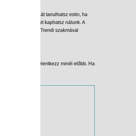
képzéseinken szakmát tanulhatsz estin, ha
t és/vagy érettségit kaphatsz nálunk. A
 kategóriába kerülj. Trendi szakmával
lul a képzésre és jelentkezz minél előbb. Ha
ehetnek!