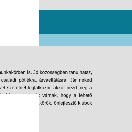
munkakörben is. Jó közösségben tanulhatsz,
saládi pótlékra, árvaellátásra. Jár neked
el szeretnél foglalkozni, akkor nézd meg a
piacképes szakmák várnak, hogy a lehető
otika, nyelvi szakkörök, önfejlesztő klubok