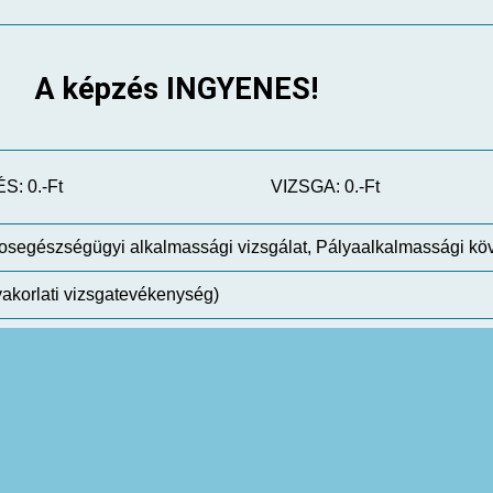
A képzés INGYENES!
S: 0.-Ft
VIZSGA: 0.-Ft
vosegészségügyi alkalmassági vizsgálat, Pályaalkalmassági k
Gyakorlati vizsgatevékenység)