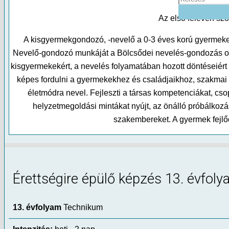
Az első féléven szo
A kisgyermekgondozó, -nevelő a 0-3 éves korú gyermeke
Nevelő-gondozó munkáját a Bölcsődei nevelés-gondozás ors
kisgyermekekért, a nevelés folyamatában hozott döntéseiért
képes fordulni a gyermekekhez és családjaikhoz, szakmai f
életmódra nevel. Fejleszti a társas kompetenciákat, c
helyzetmegoldási mintákat nyújt, az önálló próbálkozá
szakembereket. A gyermek fejlő
Érettségire épülő képzés 13. évfoly
13. évfolyam
Technikum