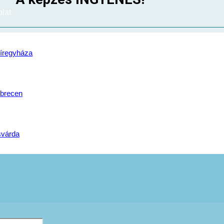
lat
S: 0.-Ft
VIZSGA: 0.-Ft
íregyháza
vosegészségügyi alkalmassági vizsgálat, Pályaalkalmassági k
Gyakorlati vizsgatevékenység)
brecen
svárda
Képzés célja