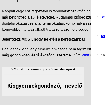
Nappali vagy esti tagozaton is tanulhatsz szakmát ingyen. Est
Be
már betöltötted a 16. életévedet. Rugalmas időbeosztással, fe
digitális oktatást és a tantermi oktatást kombinálva szerezhe
könnyebben találsz állást! Válaszd a személyiségednek legme
Ta
Jelentkezz MOST, hogy beleférj a keretszámba!
Bazilosnak lenni egy élmény, amit soha nem fogsz elfelejteni.
Kar
még gondolkozol és tájékozódni szeretnél, hívd
Vikit
a postak
SZOCIáLIS szakmacsoport -
Szociális ágazat
-
Kisgyermekgondozó, -nevelő