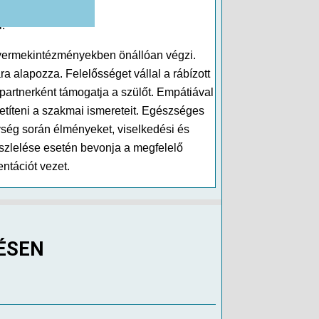
l.
gyermekintézményekben önállóan végzi.
alapozza. Felelősséget vállal a rábízott
artnerként támogatja a szülőt. Empátiával
etíteni a szakmai ismereteit. Egészséges
ység során élményeket, viselkedési és
észlelése esetén bevonja a megfelelő
ntációt vezet.
ÉSEN