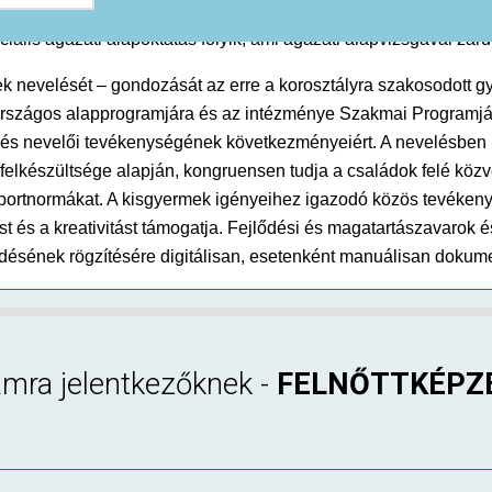
ciális ágazati alapoktatás folyik, ami ágazati alapvizsgával záru
k nevelését – gondozását az erre a korosztályra szakosodott 
zágos alapprogramjára és az intézménye Szakmai Programjára 
 és nevelői tevékenységének következményeiért. A nevelésben p
elkészültsége alapján, kongruensen tudja a családok felé közv
soportnormákat. A kisgyermek igényeihez igazodó közös tevéken
st és a kreativitást támogatja. Fejlődési és magatartászavarok 
désének rögzítésére digitálisan, esetenként manuálisan dokume
amra jelentkezőknek -
FELNŐTTKÉPZ