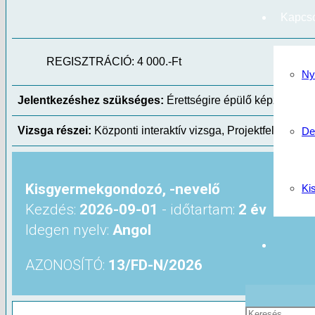
Kapcso
REGISZTRÁCIÓ: 4 000.-Ft
KÉPZÉ
Ny
Jelentkezéshez szükséges:
Érettségire épülő képzés, Or
Vizsga részei:
Központi interaktív vizsga, Projektfeladat (
De
Kisgyermekgondozó, -nevelő
Ki
Kezdés:
2026-09-01
- időtartam:
2 év
Idegen nyelv:
Angol
AZONOSÍTÓ:
13/FD-N/2026