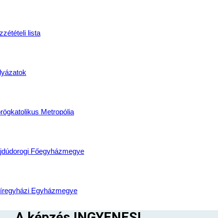
zétételi lista
akma azonosító száma:
lyázatok
rögkatolikus Metropólia
amra jelentkezőknek -
NAPPALIN
jdúdorogi Főegyházmegye
íregyházi Egyházmegye
A képzés INGYENES!