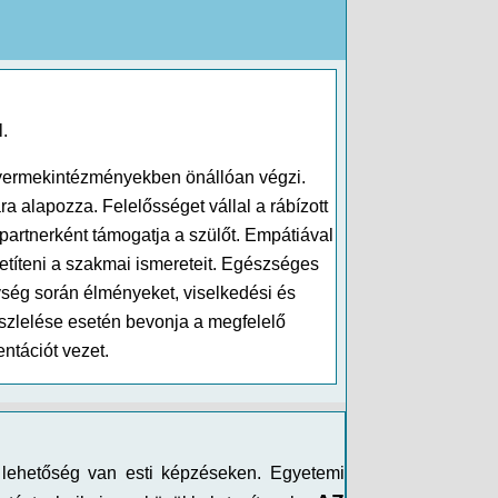
l.
gyermekintézményekben önállóan végzi.
alapozza. Felelősséget vállal a rábízott
artnerként támogatja a szülőt. Empátiával
etíteni a szakmai ismereteit. Egészséges
ység során élményeket, viselkedési és
észlelése esetén bevonja a megfelelő
ntációt vezet.
i lehetőség van esti képzéseken. Egyetemi