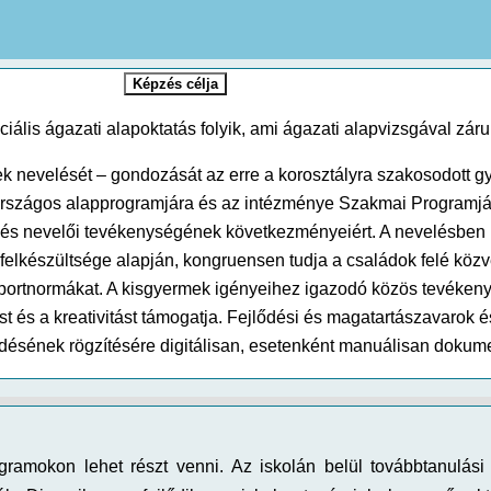
Képzés célja
ciális ágazati alapoktatás folyik, ami ágazati alapvizsgával záru
k nevelését – gondozását az erre a korosztályra szakosodott 
zágos alapprogramjára és az intézménye Szakmai Programjára 
 és nevelői tevékenységének következményeiért. A nevelésben p
elkészültsége alapján, kongruensen tudja a családok felé közv
soportnormákat. A kisgyermek igényeihez igazodó közös tevéken
st és a kreativitást támogatja. Fejlődési és magatartászavarok 
désének rögzítésére digitálisan, esetenként manuálisan dokume
ramokon lehet részt venni. Az iskolán belül továbbtanulás