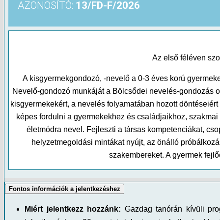
AZONOSÍTÓ:
13/FD-F/2026
Az első féléven szo
A kisgyermekgondozó, -nevelő a 0-3 éves korú gyermeke
Nevelő-gondozó munkáját a Bölcsődei nevelés-gondozás ors
kisgyermekekért, a nevelés folyamatában hozott döntéseiért
képes fordulni a gyermekekhez és családjaikhoz, szakmai f
életmódra nevel. Fejleszti a társas kompetenciákat, c
helyzetmegoldási mintákat nyújt, az önálló próbálkozá
szakembereket. A gyermek fejlő
Fontos információk a jelentkezéshez
Miért jelentkezz hozzánk:
Gazdag tanórán kívüli prog