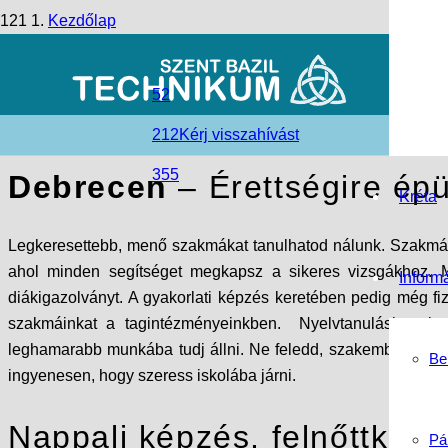
Kezdőlap
Tanulj szakmát Debrecenben!
52
Érettségire épülő képzések
212
Kérj visszahívást
355
Debrecen
– Érettségire é
Kréta
Legkeresettebb, menő szakmákat tanulhatod nálunk. Szakmáin
ahol minden segítséget megkapsz a sikeres vizsgákhoz. Min
Inform
diákigazolványt. A gyakorlati képzés keretében pedig még f
szakmáinkat a tagintézményeinkben. Nyelvtanulásban is 
leghamarabb munkába tudj állni. Ne feledd, szakemberekre mi
Be
ingyenesen, hogy szeress iskolába járni.
Nappali képzés, felnőttkép
Pá