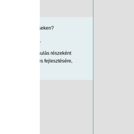
iatalokon és az időseken?
 átadására épülnek.
jlesztésével. A tanulás részeként
megkönnyítésére és fejlesztésére,