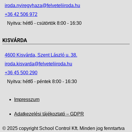
iroda.nyiregyhaza@felveteliiroda.hu
+36 42 506 972
Nyitva: hétfő - csütörtök 8:00 - 16:30
KISVÁRDA
4600 Kisvárda, Szent László u. 38.
iroda.kisvarda@felveteliiroda.hu
+36 45 500 290
Nyitva: hétfő - péntek 8:00 - 16:30
Impresszum
Adatkezelési tájékoztató – GDPR
© 2025 copyright School Control Kft. Minden jog fenntartva