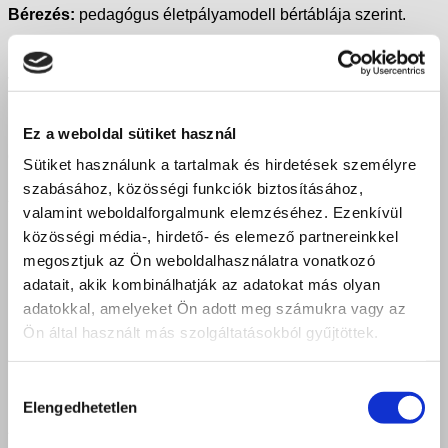
Bérezés:
pedagógus életpályamodell bértáblája szerint.
Pályázati feltételek:
Egyetemi, matematika tanári végzettség
vagy egyetemi matematika szakos hallgatói jogviszony,
büntetlen előélet, ne álljon a tevékenység folytatását
kizáró foglalkozástól eltiltás hatálya alatt, a keresztény
Ez a weboldal sütiket használ
értékek iránti elkötelezettség.
Sütiket használunk a tartalmak és hirdetések személyre
szabásához, közösségi funkciók biztosításához,
A pályázat részeként benyújtandó iratok, igazolások:
valamint weboldalforgalmunk elemzéséhez. Ezenkívül
közösségi média-, hirdető- és elemező partnereinkkel
fényképes önéletrajz,
megosztjuk az Ön weboldalhasználatra vonatkozó
végzettséget, szakképzettséget igazoló okmány
adatait, akik kombinálhatják az adatokat más olyan
másolata,
adatokkal, amelyeket Ön adott meg számukra vagy az
30 napnál nem régebbi erkölcsi bizonyítvány (büntetlen
Ön által használt más szolgáltatásokból gyűjtöttek.
előélet, foglalkozástól való eltiltás hatálya alatt nem áll)
nyilatkozat arról, hogy személyes adatait a bírálatban
Hozzájárulás
résztvevők megismerhetik
Elengedhetetlen
kiválasztása
A munkakör betölthetőségének időpontja
: 2022.