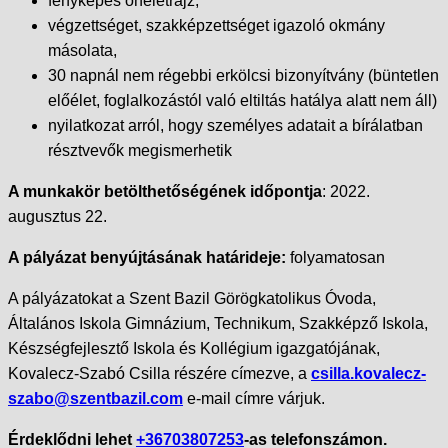
fényképes önéletrajz,
végzettséget, szakképzettséget igazoló okmány
másolata,
30 napnál nem régebbi erkölcsi bizonyítvány (büntetlen
előélet, foglalkozástól való eltiltás hatálya alatt nem áll)
nyilatkozat arról, hogy személyes adatait a bírálatban
résztvevők megismerhetik
A munkakör betölthetőségének időpontja
: 2022.
augusztus 22.
A pályázat benyújtásának határideje:
folyamatosan
A pályázatokat a Szent Bazil Görögkatolikus Óvoda,
Általános Iskola Gimnázium, Technikum, Szakképző Iskola,
Készségfejlesztő Iskola és Kollégium igazgatójának,
Kovalecz-Szabó Csilla részére címezve, a
csilla.kovalecz-
szabo@szentbazil.com
e-mail címre várjuk.
Érdeklődni lehet
+36703807253
-as telefonszámon.