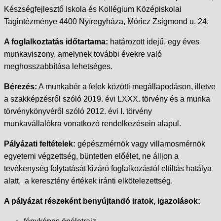
Készségfejlesztő Iskola és Kollégium Középiskolai
Tagintézménye 4400 Nyíregyháza, Móricz Zsigmond u. 24.
A foglalkoztatás időtartama:
határozott idejű, egy éves
munkaviszony, amelynek további évekre való
meghosszabbítása lehetséges.
Bérezés:
A munkabér a felek közötti megállapodáson, illetve
a szakképzésről szóló 2019. évi LXXX. törvény és a munka
törvénykönyvéről szóló 2012. évi I. törvény
munkavállalókra vonatkozó rendelkezésein alapul.
Pályázati feltételek:
gépészmérnök vagy villamosmérnök
egyetemi végzettség, büntetlen előélet, ne álljon a
tevékenység folytatását kizáró foglalkozástól eltiltás hatálya
alatt, a keresztény értékek iránti elkötelezettség.
A pályázat részeként benyújtandó iratok, igazolások: