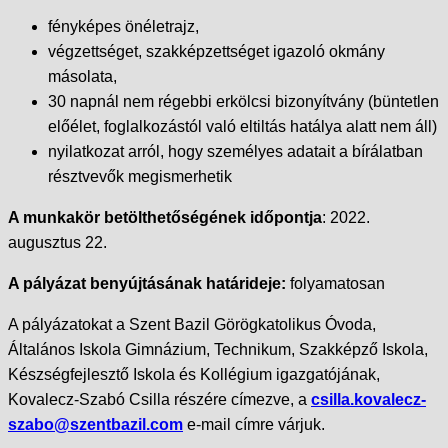
fényképes önéletrajz,
végzettséget, szakképzettséget igazoló okmány
másolata,
30 napnál nem régebbi erkölcsi bizonyítvány (büntetlen
előélet, foglalkozástól való eltiltás hatálya alatt nem áll)
nyilatkozat arról, hogy személyes adatait a bírálatban
résztvevők megismerhetik
A munkakör betölthetőségének időpontja
: 2022.
augusztus 22.
A pályázat benyújtásának határideje:
folyamatosan
A pályázatokat a Szent Bazil Görögkatolikus Óvoda,
Általános Iskola Gimnázium, Technikum, Szakképző Iskola,
Készségfejlesztő Iskola és Kollégium igazgatójának,
Kovalecz-Szabó Csilla részére címezve, a
csilla.kovalecz-
szabo@szentbazil.com
e-mail címre várjuk.