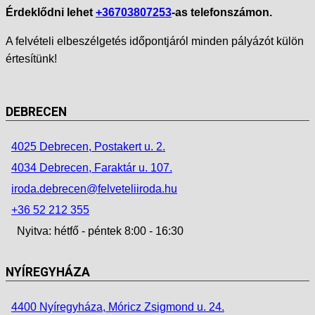
Érdeklődni lehet
+36703807253
-as telefonszámon.
A felvételi elbeszélgetés időpontjáról minden pályázót külön
értesítünk!
DEBRECEN
4025 Debrecen, Postakert u. 2.
4034 Debrecen, Faraktár u. 107.
iroda.debrecen@felveteliiroda.hu
+36 52 212 355
Nyitva: hétfő - péntek 8:00 - 16:30
NYÍREGYHÁZA
4400 Nyíregyháza, Móricz Zsigmond u. 24.