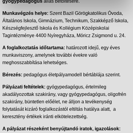
gyógypedagógus
állás betöltésére.
Munkavégzés helye:
Szent Bazil Görögkatolikus Óvoda,
Általános Iskola, Gimnázium, Technikum, Szakképző Iskola,
Készségfejlesztő Iskola és Kollégium Középiskolai
Tagintézménye 4400 Nyíregyháza, Móricz Zsigmond u. 24.
A foglalkoztatás időtartama:
határozott idejű, egy éves
munkaviszony, amelynek további évekre való
meghosszabbítása lehetséges.
Bérezés:
pedagógus életpályamodell bértáblája szerint.
Pályázati feltételek:
gyógypedagógus, értelmileg
akadályozottak szakirány, vagy gyógypedagógus, oligofrén
szakirány, büntetlen előélet, ne álljon a tevékenység
folytatását kizáró foglalkozástól eltiltás hatálya alatt, a
keresztény értékek iránti elkötelezettség.
A pályázat részeként benyújtandó iratok, igazolások: