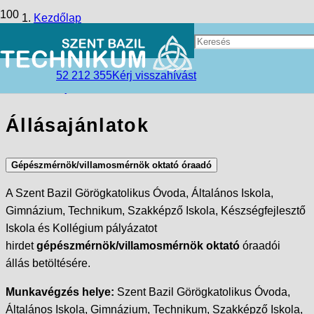
Kezdőlap
Szerezz szakmát Nyíregyházán!
52 212 355
Kérj visszahívást
Állásajánlatok
Állásajánlatok
Gépészmérnök/villamosmérnök oktató óraadó
A Szent Bazil Görögkatolikus Óvoda, Általános Iskola,
Gimnázium, Technikum, Szakképző Iskola, Készségfejlesztő
Iskola és Kollégium pályázatot
hirdet
gépészmérnök/villamosmérnök oktató
óraadói
állás betöltésére.
Munkavégzés helye:
Szent Bazil Görögkatolikus Óvoda,
Általános Iskola, Gimnázium, Technikum, Szakképző Iskola,