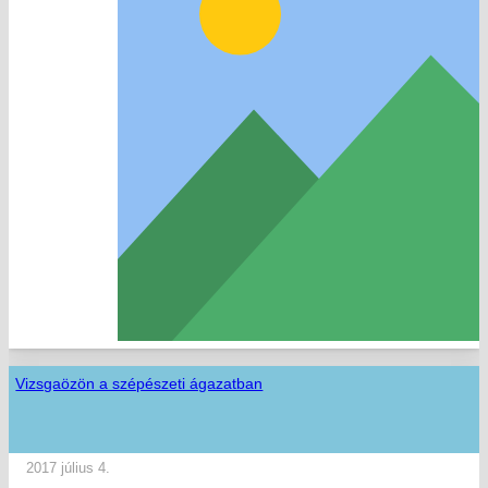
Vizsgaözön a szépészeti ágazatban
2017 július 4.