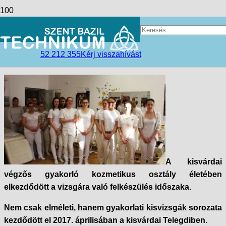
Beugró a szakmai vizsgára
access_time
2017-04-18
52 212 355
Kérj visszahívást
folder_open
Hírek
A kisvárdai
végzős gyakorló kozmetikus osztály életében
elkezdődött a vizsgára való felkészülés időszaka.
Nem csak elméleti, hanem gyakorlati kisvizsgák sorozata
kezdődött el 2017. áprilisában a kisvárdai Telegdiben.