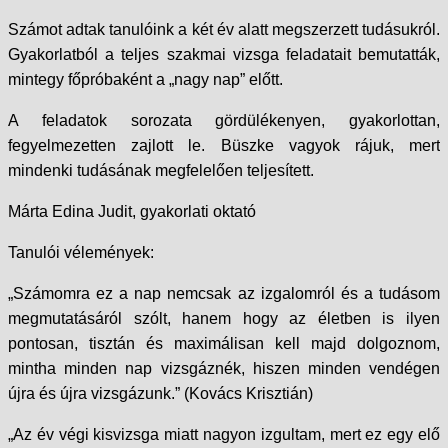
Számot adtak tanulóink a két év alatt megszerzett tudásukról.
Gyakorlatból a teljes szakmai vizsga feladatait bemutatták,
mintegy főpróbaként a „nagy nap” előtt.
A feladatok sorozata gördülékenyen, gyakorlottan,
fegyelmezetten zajlott le. Büszke vagyok rájuk, mert
mindenki tudásának megfelelően teljesített.
Márta Edina Judit, gyakorlati oktató
Tanulói vélemények:
„Számomra ez a nap nemcsak az izgalomról és a tudásom
megmutatásáról szólt, hanem hogy az életben is ilyen
pontosan, tisztán és maximálisan kell majd dolgoznom,
mintha minden nap vizsgáznék, hiszen minden vendégen
újra és újra vizsgázunk.” (Kovács Krisztián)
„Az év végi kisvizsga miatt nagyon izgultam, mert ez egy elő