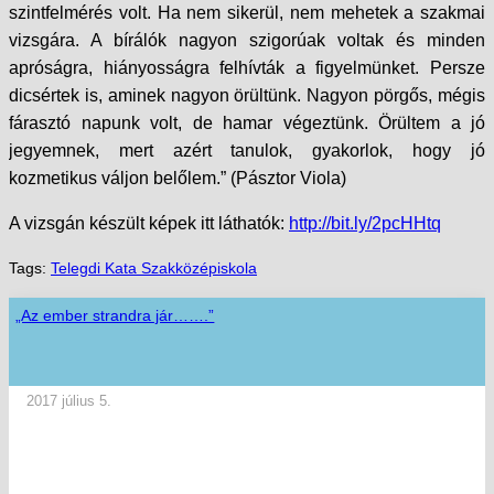
szintfelmérés volt. Ha nem sikerül, nem mehetek a szakmai
vizsgára. A bírálók nagyon szigorúak voltak és minden
apróságra, hiányosságra felhívták a figyelmünket. Persze
dicsértek is, aminek nagyon örültünk. Nagyon pörgős, mégis
fárasztó napunk volt, de hamar végeztünk. Örültem a jó
jegyemnek, mert azért tanulok, gyakorlok, hogy jó
kozmetikus váljon belőlem.” (Pásztor Viola)
A vizsgán készült képek itt láthatók:
http://bit.ly/2pcHHtq
Tags:
Telegdi Kata Szakközépiskola
„Az ember strandra jár…….”
2017 július 5.