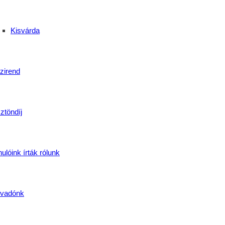
Kisvárda
zirend
ztöndíj
ulóink írták rólunk
vadónk