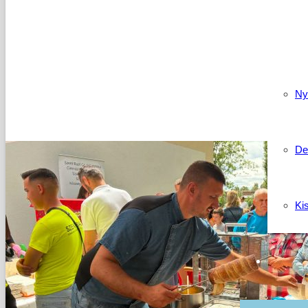
Kapcso
Ny
De
Ki