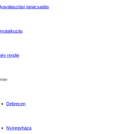
lyaválasztási tanácsadás
mutatkozás
név rendje
s Középiskola
 Családi Nap Debrecenben
rier
Debrecen
Nyíregyháza