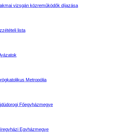
akmai vizsgán közreműködők díjazása
zétételi lista
lyázatok
rögkatolikus Metropólia
jdúdorogi Főegyházmegye
íregyházi Egyházmegye