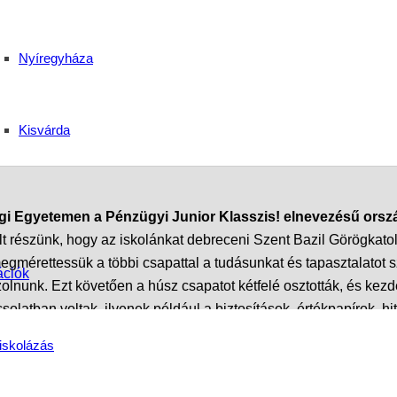
zis! Országos pénzügyi
Nyíregyháza
 20-ban!
Kisvárda
i Egyetemen a Pénzügyi Junior Klasszis! elnevezésű orszá
t részünk, hogy az iskolánkat debreceni Szent Bazil Görögkatol
megmérettessük a többi csapattal a tudásunkat és tapasztalatot s
ációk
olnunk. Ezt követően a húsz csapatot kétfelé osztották, és kezde
atban voltak, ilyenek például a biztosítások, értékpapírok, hit
. Ezt követően a zsűritagok döntést hoztak és kiderült, melyik az
iskolázás
és ismereteket szereztünk. Bár nem tudtuk megvárni a díjátadó