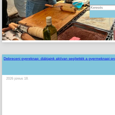
Debreceni gyereknap: diákjaink aktívan segítették a gyermeknapi p
2026 június 18.