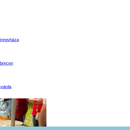
lat
íregyháza
brecen
svárda