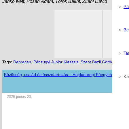
Jankó Ivett, Pósán Ádám, Török Bálint, Zilahi Dávid
Pá
Be
Ta
Tags:
Debrecen
,
Pénzügyi Junior Klasszis
,
Szent Bazil Görögkatoliku
Közösség, család és összetartozás – Hajdúdorogi Főegyházmegyei
Kar
2026 június 23.