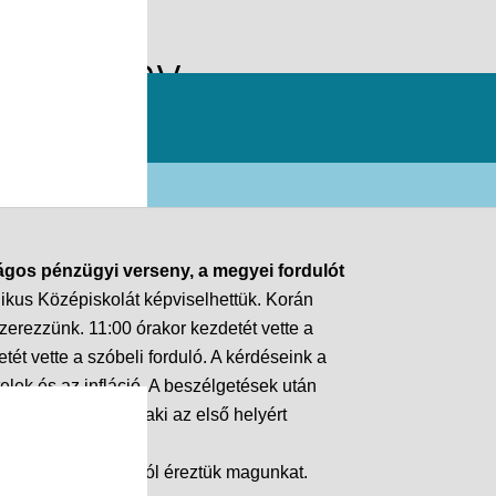
 verseny
gos pénzügyi verseny, a megyei fordulót
ikus Középiskolát képviselhettük. Korán
zerezzünk. 11:00 órakor kezdetét vette a
tét vette a szóbeli forduló. A kérdéseink a
elek és az infláció. A beszélgetések után
 a két-két csapat, aki az első helyért
t, ennek ellenére jól éreztük magunkat.