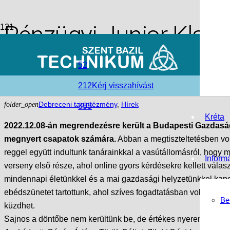
Pénzügyi Junior Klass
Bazilosok Az országos
52
212
Kérj visszahívást
access_time
2023-01-10
folder_open
Debreceni tagintézmény
,
Hírek
355
Kréta
2022.12.08-án megrendezésre került a Budapesti Gazdaság
megnyert csapatok számára.
Abban a megtiszteltetésben vol
reggel együtt indultunk tanárainkkal a vasútállomásról, hogy 
Inform
verseny első része, ahol online gyors kérdésekre kellett válasz
mindennapi életünkkel és a mai gazdasági helyzetünkkel kapcsol
ebédszünetet tartottunk, ahol szíves fogadtatásban volt részünk
Be
küzdhet.
Sajnos a döntőbe nem kerültünk be, de értékes nyereményeket 