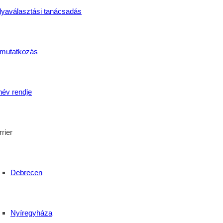
lyaválasztási tanácsadás
mutatkozás
név rendje
rier
Debrecen
a
 Családi Nap Debrecenben
Nyíregyháza