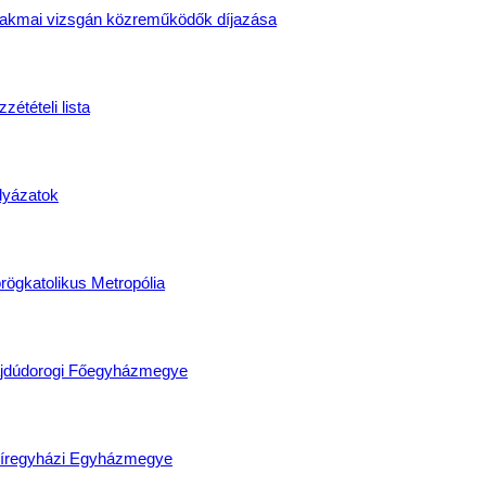
akmai vizsgán közreműködők díjazása
zétételi lista
lyázatok
rögkatolikus Metropólia
jdúdorogi Főegyházmegye
íregyházi Egyházmegye