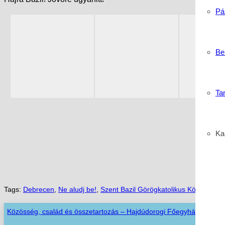
Pá
Be
Ta
Kar
Tags:
Debrecen
,
Ne aludj be!
,
Szent Bazil Görögkatolikus Középiskol
Közösség, család és összetartozás – Hajdúdorogi Főegyházmegyei