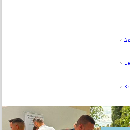
Kapcso
Ny
De
Ki