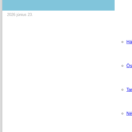
2026 június 23.
Há
Ös
Tan
Né