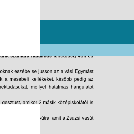
olánk számára hatalmas lehetőség volt és
ákoknak eszébe se jusson az alvás! Egymást
ák a mesebeli kellékeket, később pedig az
nektudásukat, mellyel hatalmas hangulatot
 gesztust, amikor 2 másik középiskolától is
.
tovább a nyereményútra, amit a Zsuzsi vasút