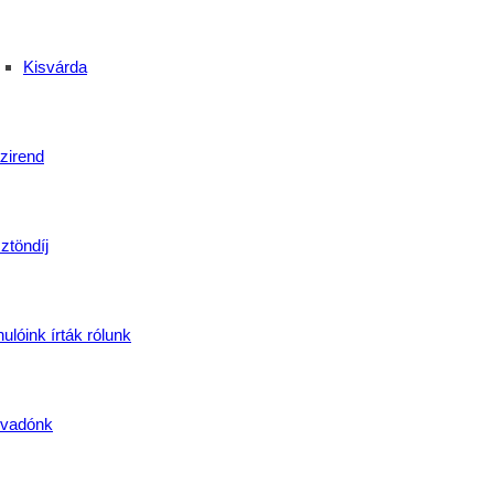
Kisvárda
zirend
ztöndíj
ulóink írták rólunk
vadónk