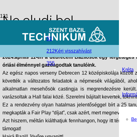
Ne aludj be!
access_time
2024-05-06
52
folder_open
Debreceni tagintézmény
,
Hírek
212
Kérj visszahívást
2024.április 11-én a debreceni Bazilosok egy fergeteges
355
óriási élménnyel gazdagodtak tanulóink.
Kréta
Az egész napos verseny Debrecen 12 középiskolája között z
követték a változatos feladatok a népmesék világából, aho
alkalmatlan mesehősök castingja is megrendezésre került.
Inform
varázsoltak a Hall falai közé. Szerelmi bájitalt kevertek, tökhin
Ez a rendezvény olyan hatalmas jelentőséggel bírt a 25 tanu
megkapták a Fair Play “díjat”, csak azért, mert megnevettették 
Be
Azt hiszem, méltán kiálthatjuk fennhangon, hogy itt tényleg
támogat!
Hajrá Bazil! Jövőre ugyanitt!