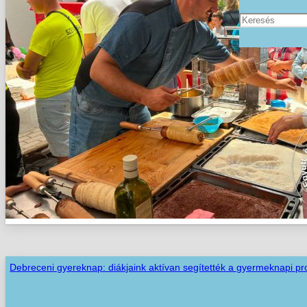
Debreceni gyereknap: diákjaink aktívan segítették a gyermeknapi p