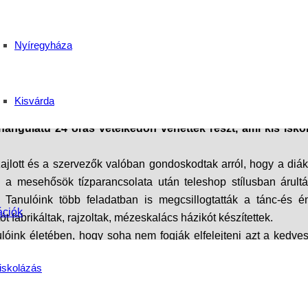
Nyíregyháza
Kisvárda
 hangulatú 24 órás vetélkedőn vehettek részt, ami kis isk
ajlott és a szervezők valóban gondoskodtak arról, hogy a di
l a mesehősök tízparancsolata után teleshop stílusban árult
 Tanulóink több feladatban is megcsillogtatták a tánc-és é
ációk
tót fabrikáltak, rajzoltak, mézeskalács házikót készítettek.
lóink életében, hogy soha nem fogják elfelejteni azt a kedves
őket, nagyot buliztak együtt és számos új barátságra tettek szert
iskolázás
 EGYÜTT voltunk, ÉRZÉSSEL voltunk! Ezt a hangulatot visszük 