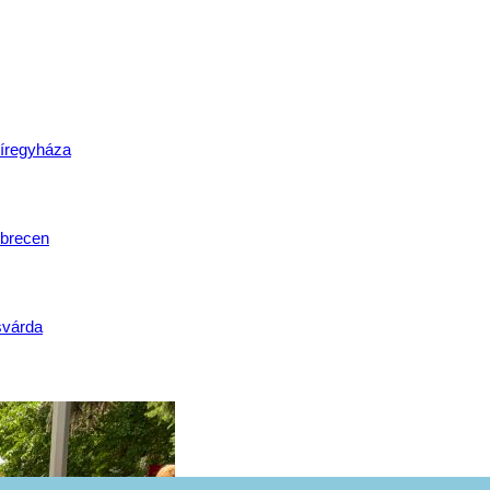
lat
íregyháza
brecen
svárda