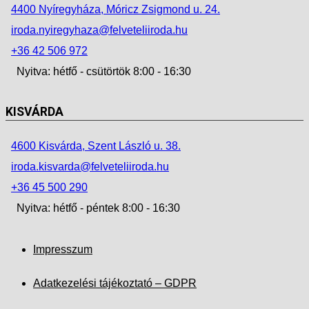
4400 Nyíregyháza, Móricz Zsigmond u. 24.
iroda.nyiregyhaza@felveteliiroda.hu
+36 42 506 972
Nyitva: hétfő - csütörtök 8:00 - 16:30
KISVÁRDA
4600 Kisvárda, Szent László u. 38.
iroda.kisvarda@felveteliiroda.hu
+36 45 500 290
Nyitva: hétfő - péntek 8:00 - 16:30
Impresszum
Adatkezelési tájékoztató – GDPR