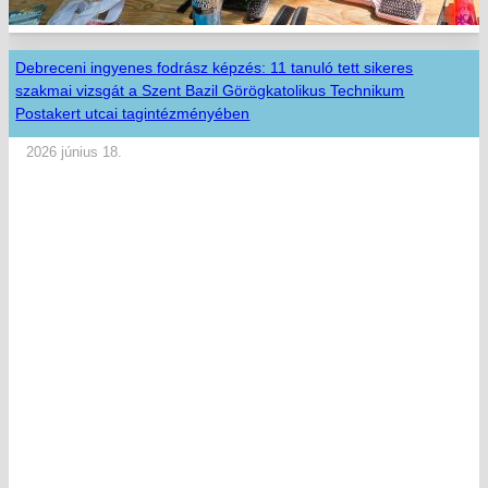
Debreceni ingyenes fodrász képzés: 11 tanuló tett sikeres
szakmai vizsgát a Szent Bazil Görögkatolikus Technikum
Postakert utcai tagintézményében
2026 június 18.