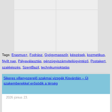
Tags:
Erasmus+
,
Fodrász
,
Gyógymasszőr
,
képzések
,
kozmetikus
,
Nyílt nap
,
Pályaválasztás
,
pénzügyiszámviteliügyintéző
,
Postakert
,
szakképzés
,
SzentBazil
,
technikumioktatás
Sikeres villanyszerelő szakmai vizsgák Kisvárdán – Új
szakemberekkel erősödik a térség
2026 június 23.