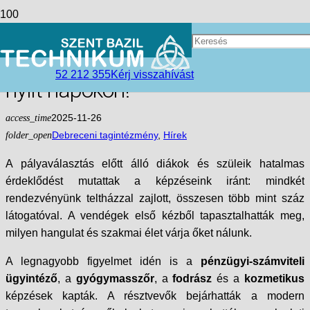
Két alkalommal is megtelt a
Postakert utcai telephely az idei
52 212 355
Kérj visszahívást
nyílt napokon!
access_time
2025-11-26
folder_open
Debreceni tagintézmény
,
Hírek
A pályaválasztás előtt álló diákok és szüleik hatalmas
érdeklődést mutattak a képzéseink iránt: mindkét
rendezvényünk teltházzal zajlott, összesen több mint száz
látogatóval. A vendégek első kézből tapasztalhatták meg,
milyen hangulat és szakmai élet várja őket nálunk.
A legnagyobb figyelmet idén is a
pénzügyi-számviteli
ügyintéző
, a
gyógymasszőr
, a
fodrász
és a
kozmetikus
képzések kapták. A résztvevők bejárhatták a modern