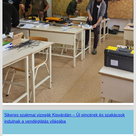
Sikeres szakmai vizsgák Kisvárdán – Új pincérek és szakácsok
indulnak a vendéglátás világába