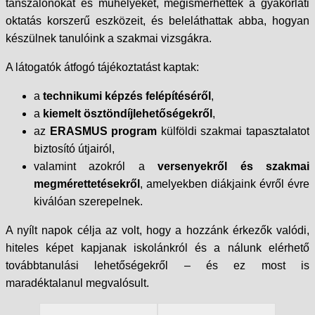
tanszalonokat és műhelyeket, megismerhették a gyakorlati
oktatás korszerű eszközeit, és beleláthattak abba, hogyan
készülnek tanulóink a szakmai vizsgákra.
A látogatók átfogó tájékoztatást kaptak:
a
technikumi képzés felépítéséről
,
a
kiemelt ösztöndíjlehetőségekről
,
az
ERASMUS program
külföldi szakmai tapasztalatot
biztosító útjairól,
valamint azokról a
versenyekről és szakmai
megmérettetésekről
, amelyekben diákjaink évről évre
kiválóan szerepelnek.
A nyílt napok célja az volt, hogy a hozzánk érkezők valódi,
hiteles képet kapjanak iskolánkról és a nálunk elérhető
továbbtanulási lehetőségekről – és ez most is
maradéktalanul megvalósult.