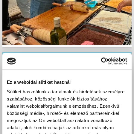
Sikeres villanyszerelő szakmai vizsgák Kisvárdán – Új
szakemberekkel erősödik a térség
2026 június 23.
Ez a weboldal sütiket használ
Sütiket használunk a tartalmak és hirdetések személyre
szabásához, közösségi funkciók biztosításához,
valamint weboldalforgalmunk elemzéséhez. Ezenkívül
közösségi média-, hirdető- és elemező partnereinkkel
megosztjuk az Ön weboldalhasználatra vonatkozó
adatait, akik kombinálhatják az adatokat más olyan