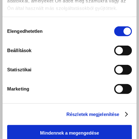
adatokkal, amelyeket Ön adott meg számukra vagy az
Ön által használt más szolgáltatásokból gyűjtöttek.
Hozzájárulás
Elengedhetetlen
kiválasztása
Beállítások
Statisztikai
Marketing
Részletek megjelenítése
Mindennek a megengedése