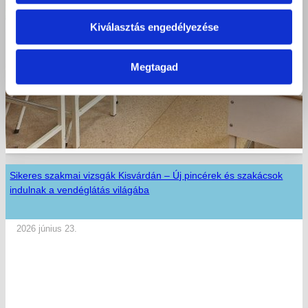
Kiválasztás engedélyezése
Megtagad
Sikeres szakmai vizsgák Kisvárdán – Új pincérek és szakácsok
indulnak a vendéglátás világába
2026 június 23.