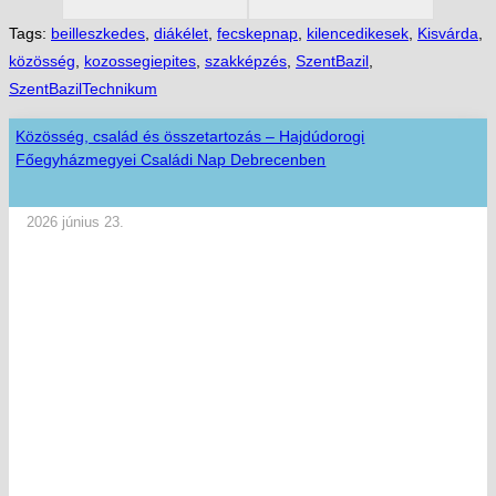
Tags:
beilleszkedes
,
diákélet
,
fecskepnap
,
kilencedikesek
,
Kisvárda
,
közösség
,
kozossegiepites
,
szakképzés
,
SzentBazil
,
SzentBazilTechnikum
Közösség, család és összetartozás – Hajdúdorogi
Főegyházmegyei Családi Nap Debrecenben
2026 június 23.