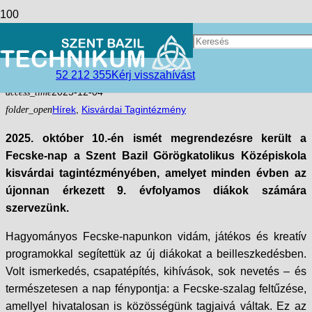
Fecske-nap Kisvárdán – Élmény,
közösség és mosolyok!
52 212 355
Kérj visszahívást
access_time
2025-12-04
folder_open
Hírek
,
Kisvárdai Tagintézmény
2025. október 10.-én ismét megrendezésre került a
Fecske-nap a Szent Bazil Görögkatolikus Középiskola
kisvárdai tagintézményében, amelyet minden évben az
újonnan érkezett 9. évfolyamos diákok számára
szervezünk.
Hagyományos Fecske-napunkon vidám, játékos és kreatív
programokkal segítettük az új diákokat a beilleszkedésben.
Volt ismerkedés, csapatépítés, kihívások, sok nevetés – és
természetesen a nap fénypontja: a Fecske-szalag feltűzése,
amellyel hivatalosan is közösségünk tagjaivá váltak. Ez az