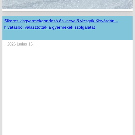
Sikeres kisgyermekgondozó és -nevelő vizsgák Kisvárdán –
hivatásból választották a gyermekek szolgálatát
2026 június 15.