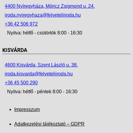
4400 Nyíregyháza, Móricz Zsigmond u. 24.
iroda.nyiregyhaza@felveteliiroda.hu
+36 42 506 972
Nyitva: hétfő - csütörtök 8:00 - 16:30
KISVÁRDA
4600 Kisvárda, Szent László u. 38.
iroda.kisvarda@felveteliiroda.hu
+36 45 500 290
Nyitva: hétfő - péntek 8:00 - 16:30
Impresszum
Adatkezelési tájékoztató – GDPR