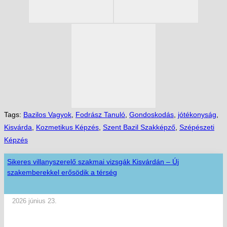
Tags:
Bazilos Vagyok
,
Fodrász Tanuló
,
Gondoskodás
,
jótékonyság
,
Kisvárda
,
Kozmetikus Képzés
,
Szent Bazil Szakképző
,
Szépészeti
Képzés
Sikeres villanyszerelő szakmai vizsgák Kisvárdán – Új
szakemberekkel erősödik a térség
2026 június 23.