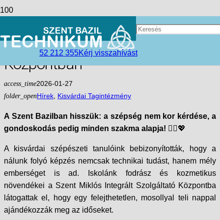
Szépség és Lélek: Generációk
Találkozása a Szent Miklós
52 212 355
Kérj visszahívást
Központban
access_time
2026-01-27
folder_open
Hírek
,
Kisvárdai Tagintézmény
A Szent Bazilban hisszük: a szépség nem kor kérdése, a
gondoskodás pedig minden szakma alapja!
💇‍♀️💖
A kisvárdai szépészeti tanulóink bebizonyították, hogy a
nálunk folyó képzés nemcsak technikai tudást, hanem mély
emberséget is ad. Iskolánk fodrász és kozmetikus
növendékei a Szent Miklós Integrált Szolgáltató Központba
látogattak el, hogy egy felejthetetlen, mosollyal teli nappal
ajándékozzák meg az időseket.