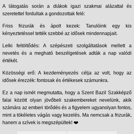
A látogatás során a diákok igazi szakmai alázattal és
szeretettel fordultak a gondozottak felé:
Friss frizurák és ápolt kezek: Tanulóink egy kis
kényeztetéssel tették szebbé az idősek mindennapjait.
Lelki feltöltődés: A szépészeti szolgáltatások mellett a
nevetés és a megható beszélgetések adták a nap valódi
értékét.
Közösségi erő: A kezdeményezés célja az volt, hogy az
idősek érezzék: fontosak és értékesek számunkra.
Ez a nap ismét megmutatta, hogy a Szent Bazil Szakképző
falai között olyan jövőbeli szakembereket nevelünk, akik
számára az emberi törődés és a figyelem ugyanolyan fontos,
mint a tökéletes vágás vagy kezelés. Ma nemcsak a frizurák,
hanem a szívek is megszépültek! ❤️