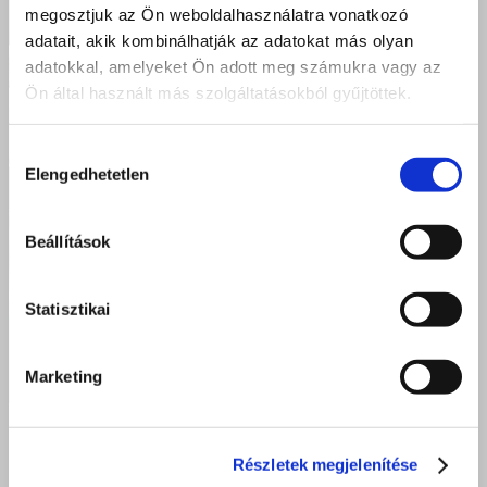
megosztjuk az Ön weboldalhasználatra vonatkozó
adatait, akik kombinálhatják az adatokat más olyan
adatokkal, amelyeket Ön adott meg számukra vagy az
Ön által használt más szolgáltatásokból gyűjtöttek.
Hozzájárulás
Elengedhetetlen
kiválasztása
Beállítások
Statisztikai
Sikeres szakmai vizsgák Kisvárdán – Új pincérek és szakácsok
indulnak a vendéglátás világába
Marketing
2026 június 23.
Részletek megjelenítése