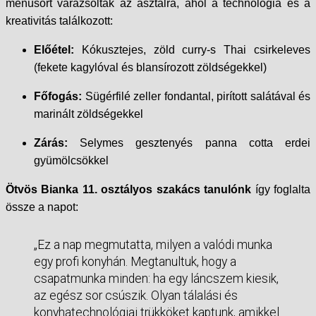
menüsort varázsoltak az asztalra, ahol a technológia és a
kreativitás találkozott:
Előétel:
Kókusztejes, zöld curry-s Thai csirkeleves
(fekete kagylóval és blansírozott zöldségekkel)
Főfogás:
Sügérfilé zeller fondantal, pirított salátával és
marinált zöldségekkel
Zárás:
Selymes gesztenyés panna cotta erdei
gyümölcsökkel
Ötvös Bianka 11. osztályos szakács tanulónk
így foglalta
össze a napot:
„Ez a nap megmutatta, milyen a valódi munka
egy profi konyhán. Megtanultuk, hogy a
csapatmunka minden: ha egy láncszem kiesik,
az egész sor csúszik. Olyan tálalási és
konyhatechnológiai trükköket kaptunk, amikkel