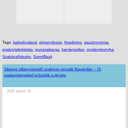
Tags:
baloghroland
,
elmenyfozes
,
finedining
,
gasztronómia
,
gyakorlatioktatás
,
jovoszakacsa
,
karrierepites
,
modernkonyha
,
SzakácsKépzés
,
SzentBazil
Sikeres villanyszerelő szakmai vizsgák Kisvárdán – Új
szakemberekkel erősödik a térség
2026 június 23.