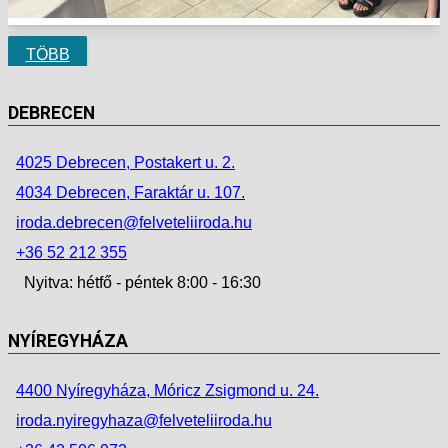
TÖBB
DEBRECEN
4025 Debrecen, Postakert u. 2.
4034 Debrecen, Faraktár u. 107.
iroda.debrecen@felveteliiroda.hu
+36 52 212 355
Nyitva: hétfő - péntek 8:00 - 16:30
NYÍREGYHÁZA
4400 Nyíregyháza, Móricz Zsigmond u. 24.
iroda.nyiregyhaza@felveteliiroda.hu