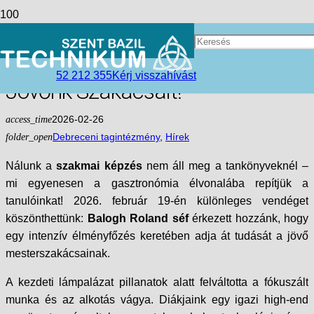
Fine Dining az Iskolapadban:
Balogh Roland Séf Inspirálta
52 212 355
Kérj visszahívást
Jövőnk Szakácsait!
access_time
2026-02-26
folder_open
Debreceni tagintézmény
,
Hírek
Nálunk a
szakmai képzés
nem áll meg a tankönyveknél –
mi egyenesen a gasztronómia élvonalába repítjük a
tanulóinkat! 2026. február 19-én különleges vendéget
köszönthettünk:
Balogh Roland séf
érkezett hozzánk, hogy
egy intenzív élményfőzés keretében adja át tudását a jövő
mesterszakácsainak.
A kezdeti lámpalázat pillanatok alatt felváltotta a fókuszált
munka és az alkotás vágya. Diákjaink egy igazi high-end