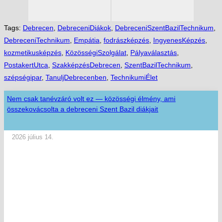
Tags:
Debrecen
,
DebreceniDiákok
,
DebreceniSzentBazilTechnikum
,
DebreceniTechnikum
,
Empátia
,
fodrászképzés
,
IngyenesKépzés
,
kozmetikusképzés
,
KözösségiSzolgálat
,
Pályaválasztás
,
PostakertUtca
,
SzakképzésDebrecen
,
SzentBazilTechnikum
,
szépségipar
,
TanuljDebrecenben
,
TechnikumiÉlet
Nem csak tanévzáró volt ez — közösségi élmény, ami
összekovácsolta a debreceni Szent Bazil diákjait
2026 július 14.