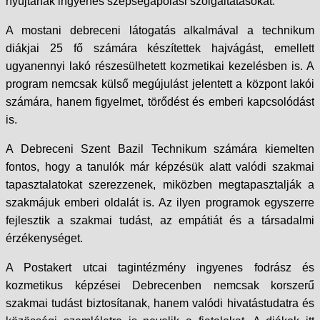
nyújtanak ingyenes szépségápolási szolgáltatásokat.
A mostani debreceni látogatás alkalmával a technikum
diákjai 25 fő számára készítettek hajvágást, emellett
ugyanennyi lakó részesülhetett kozmetikai kezelésben is. A
program nemcsak külső megújulást jelentett a központ lakói
számára, hanem figyelmet, törődést és emberi kapcsolódást
is.
A Debreceni Szent Bazil Technikum számára kiemelten
fontos, hogy a tanulók már képzésük alatt valódi szakmai
tapasztalatokat szerezzenek, miközben megtapasztalják a
szakmájuk emberi oldalát is. Az ilyen programok egyszerre
fejlesztik a szakmai tudást, az empátiát és a társadalmi
érzékenységet.
A Postakert utcai tagintézmény ingyenes fodrász és
kozmetikus képzései Debrecenben nemcsak korszerű
szakmai tudást biztosítanak, hanem valódi hivatástudatra és