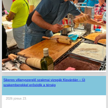
Sikeres villanyszerelő szakmai vizsgák Kisvárdán – Új
szakemberekkel erősödik a térség
2026 június 23.