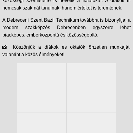
közösségi szemléletre is nevelik a fiatalokat. A diákok itt
nemcsak szakmát tanulnak, hanem értéket is teremtenek.
A Debreceni Szent Bazil Technikum továbbra is bizonyítja: a
modern szakképzés Debrecenben egyszerre lehet
piacképes, emberközpontú és közösségépítő.
📸 Köszönjük a diákok és oktatók önzetlen munkáját,
valamint a közös élményeket!