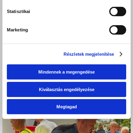
Statisztikai
Marketing
Részletek megjelenítése
Mindennek a megengedése
Kiválasztás engedélyezése
Megtagad