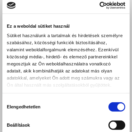
Ez a weboldal sütiket használ
Sütiket használunk a tartalmak és hirdetések személyre
szabásához, közösségi funkciók biztosításához,
valamint weboldalforgalmunk elemzéséhez. Ezenkívül
közösségi média-, hirdető- és elemező partnereinkkel
megosztjuk az Ön weboldalhasználatra vonatkozó
adatait, akik kombinálhatják az adatokat más olyan
adatokkal, amelyeket Ön adott meg számukra vagy az
Közösség, család és összetartozás – Hajdúdorogi
Főegyházmegyei Családi Nap Debrecenben
Ön által használt más szolgáltatásokból gyűjtöttek.
Hozzájárulás
2026 június 23.
Elengedhetetlen
kiválasztása
Beállítások