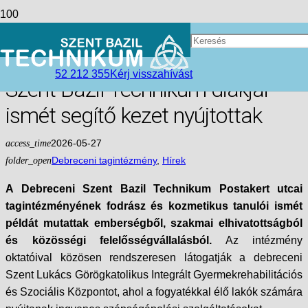
Szépség, gondoskodás és
hivatástudat Debrecenben – a
52 212 355
Kérj visszahívást
Szent Bazil Technikum diákjai
ismét segítő kezet nyújtottak
access_time
2026-05-27
folder_open
Debreceni tagintézmény
,
Hírek
A Debreceni Szent Bazil Technikum Postakert utcai
tagintézményének fodrász és kozmetikus tanulói ismét
példát mutattak emberségből, szakmai elhivatottságból
és közösségi felelősségvállalásból.
Az intézmény
oktatóival közösen rendszeresen látogatják a debreceni
Szent Lukács Görögkatolikus Integrált Gyermekrehabilitációs
és Szociális Központot, ahol a fogyatékkal élő lakók számára