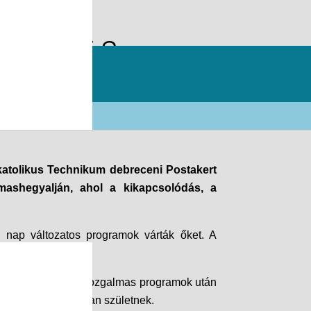
tanévet a
atolikus Technikum debreceni Postakert
rmashegyalján, ahol a kikapcsolódás, a
z nap változatos programok várták őket. A
örköltet, amelyek a mozgalmas programok után
yszerű pillanatokban születnek.