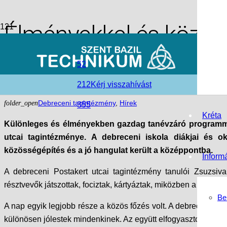
Élményekkel és közössé
debreceni Postakert u
52
212
Kérj visszahívást
access_time
2026-06-16
folder_open
Debreceni tagintézmény
,
Hírek
355
Kréta
Különleges és élményekben gazdag tanévzáró programmal
utcai tagintézménye. A debreceni iskola diákjai és ok
közösségépítés és a jó hangulat került a középpontba.
Inform
A debreceni Postakert utcai tagintézmény tanulói Zsuzsiv
résztvevők játszottak, fociztak, kártyáztak, miközben a közös 
Be
A nap egyik legjobb része a közös főzés volt. A debreceni isk
különösen jólestek mindenkinek. Az együtt elfogyasztott ebéd