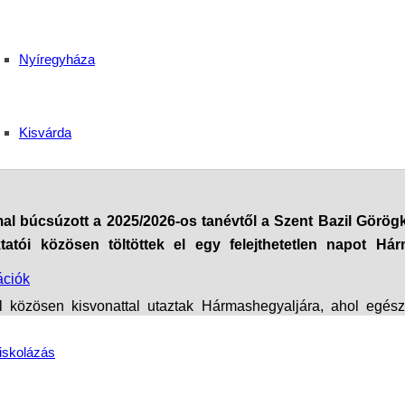
gi sikerekkel zárta a 
Nyíregyháza
tcai tagintézmény
Kisvárda
 búcsúzott a 2025/2026-os tanévtől a Szent Bazil Görögk
tatói közösen töltöttek el egy felejthetetlen napot Há
ációk
al közösen kisvonattal utaztak Hármashegyaljára, ahol egés
élmények tovább erősítették az iskola összetartó közösségét.
iskolázás
ola diákjai és oktatói együtt készítették el a slambucot és a p
 ismét bizonyította, hogy a közös élmények sokszor éppen az eg