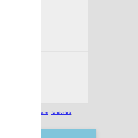
zés
,
SzentBazilTechnikum
,
Tanévzáró
,