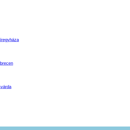
lat
íregyháza
brecen
svárda