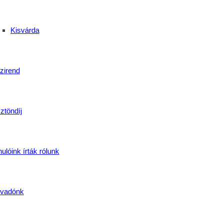
Kisvárda
zirend
ztöndíj
ulóink írták rólunk
yalja
,
IngyenesKépzés
,
közösség
,
Pályaválasztás
,
Postakert
,
szakkép
vadónk
gazi közösségek