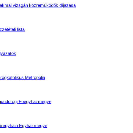
akmai vizsgán közreműködők díjazása
zétételi lista
lyázatok
rögkatolikus Metropólia
jdúdorogi Főegyházmegye
íregyházi Egyházmegye