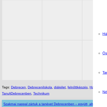
Há
Ös
Tan
Tags:
Debrecen
,
DebreceniIskola
,
diákélet
,
felnőttképzés
,
Hármasheg
Né
TanuljDebrecenben
,
Technikum
Szakmai nappal zártuk a tanévet Debrecenben – együtt, ahogy az i