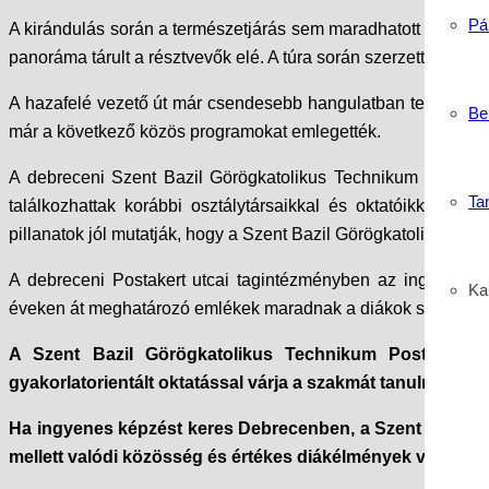
Pá
A kirándulás során a természetjárás sem maradhatott el. A de
panoráma tárult a résztvevők elé. A túra során szerzett élmény
A hazafelé vezető út már csendesebb hangulatban telt. A kel
Be
már a következő közös programokat emlegették.
A debreceni Szent Bazil Görögkatolikus Technikum számára kü
Ta
találkozhattak korábbi osztálytársaikkal és oktatóikkal, 
pillanatok jól mutatják, hogy a Szent Bazil Görögkatolikus Te
A debreceni Postakert utcai tagintézményben az ingyenes 
Kar
éveken át meghatározó emlékek maradnak a diákok számára.
A Szent Bazil Görögkatolikus Technikum Postakert 
gyakorlatorientált oktatással várja a szakmát tanulni kívánó
Ha ingyenes képzést keres Debrecenben, a Szent Bazil Gö
mellett valódi közösség és értékes diákélmények várják a 