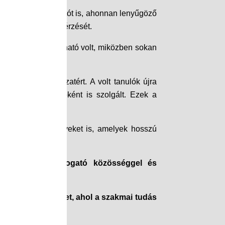
rmashegyaljai kilátót is, ahonnan lenyűgöző
égi összetartozás érzését.
észtvevő arcán látható volt, miközben sokan
ri diák is visszatért. A volt tanulók újra
zösségi találkozóként is szolgált. Ezek a
 közösségi élményeket is, amelyek hosszú
képzésekkel, támogató közösséggel és
ló választás lehet, ahol a szakmai tudás