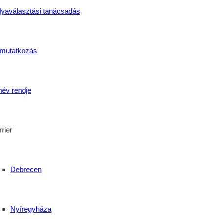
lyaválasztási tanácsadás
breceni Postakert utcai tagintézmény csapata meghódította a há
ek és a közösen leküzdött kihívások tovább erősítették a közöss
lemes fáradtság, a megszerzett élmények és a jókedv minden r
mutatkozás
lön örömöt jelentett, hogy az évzáró rendezvényre több egyko
név rendje
így az esemény nemcsak tanévzáróként, hanem egy megható kö
chnikum közössége az iskolaévek után is összetartó marad.
képzések nemcsak szakmai tudást biztosítanak, hanem olyan
rier
utcai tagintézménye Debrecenben korszerű, ingyenes 
Debrecen
 fiatalokat és felnőtteket.
rögkatolikus Technikum Postakert utcai tagintézménye kivá
jelentkezőket Hajdú-Bihar vármegye egész területéről.
Nyíregyháza