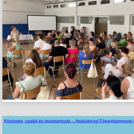
Közösség, család és összetartozás – Hajdúdorogi Főegyházmegyei