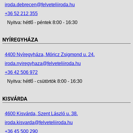
iroda.debrecen@felveteliiroda.hu
+36 52 212 355
Nyitva: hétfő - péntek 8:00 - 16:30
NYÍREGYHÁZA
4400 Nyíregyháza, Móricz Zsigmond u. 24.
iroda.nyiregyhaza@felveteliiroda.hu
+36 42 506 972
Nyitva: hétfő - csütörtök 8:00 - 16:30
KISVÁRDA
4600 Kisvárda, Szent László u. 38.
iroda.kisvarda@felveteliiroda.hu
+36 45 500 290