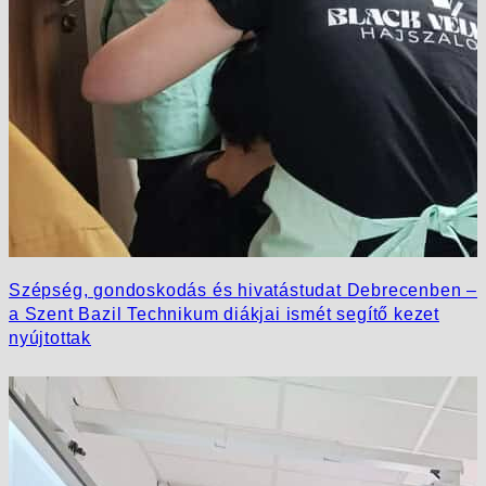
Szépség, gondoskodás és hivatástudat Debrecenben –
a Szent Bazil Technikum diákjai ismét segítő kezet
nyújtottak