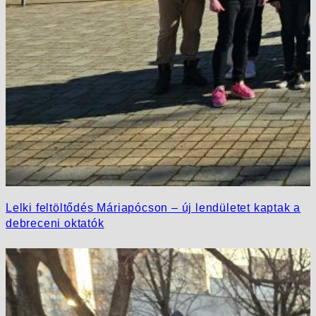
Lelki feltöltődés Máriapócson – új lendületet kaptak a
debreceni oktatók