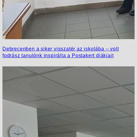
Debrecenben a siker visszatér az iskolába – volt
fodrász tanulónk inspirálta a Postakert diákjait