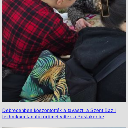
Debrecenben köszöntötték a tavaszt: a Szent Bazil
technikum tanulói örömet vittek a Postakertbe