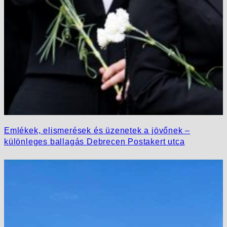
Emlékek, elismerések és üzenetek a jövőnek –
különleges ballagás Debrecen Postakert utca