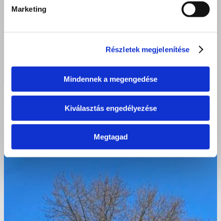
Marketing
Részletek megjelenítése
Mindennek a megengedése
Bronzérem és példaértékű küzdelem – debreceni
Kiválasztás engedélyezése
diákok a FairPlay Focikupán
Megtagad