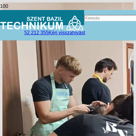
52 212 355
Kérj visszahívást