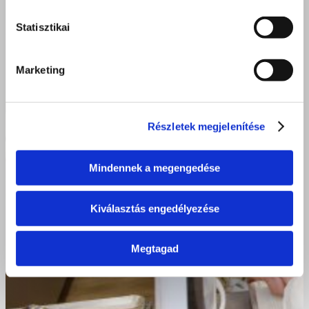
Statisztikai
Marketing
Részletek megjelenítése
Mindennek a megengedése
Kiválasztás engedélyezése
Megtagad