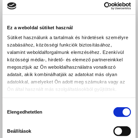
Ez a weboldal sütiket használ
Sütiket használunk a tartalmak és hirdetések személyre
Debrecen új vendéglátó szakembereket ünnepel –
szabásához, közösségi funkciók biztosításához,
Sikeres szakács és pincér vizsgák a Szent Bazil
valamint weboldalforgalmunk elemzéséhez. Ezenkívül
Technikum Faraktár utcai tagintézményében
közösségi média-, hirdető- és elemező partnereinkkel
megosztjuk az Ön weboldalhasználatra vonatkozó
adatait, akik kombinálhatják az adatokat más olyan
adatokkal, amelyeket Ön adott meg számukra vagy az
Ön által használt más szolgáltatásokból gyűjtöttek.
Hozzájárulás
Elengedhetetlen
kiválasztása
Beállítások