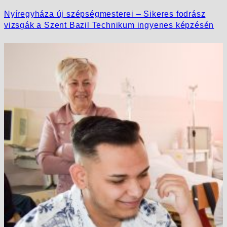
Nyíregyháza új szépségmesterei – Sikeres fodrász
vizsgák a Szent Bazil Technikum ingyenes képzésén