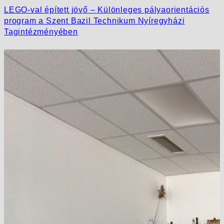
LEGO-val épített jövő – Különleges pályaorientációs
program a Szent Bazil Technikum Nyíregyházi
Tagintézményében