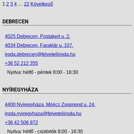
1
2
3
4
…
22
Következő
DEBRECEN
4025 Debrecen, Postakert u. 2.
4034 Debrecen, Faraktár u. 107.
iroda.debrecen@felveteliiroda.hu
+36 52 212 355
Nyitva: hétfő - péntek 8:00 - 16:30
NYÍREGYHÁZA
4400 Nyíregyháza, Móricz Zsigmond u. 24.
iroda.nyiregyhaza@felveteliiroda.hu
+36 42 506 972
Nyitva: hétfő - csütörtök 8:00 - 16:30