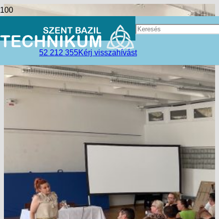
52 212 355
Kérj visszahívást