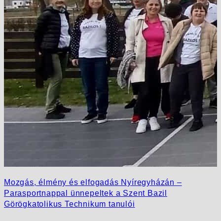
Mozgás, élmény és elfogadás Nyíregyházán –
Parasportnappal ünnepeltek a Szent Bazil
Görögkatolikus Technikum tanulói