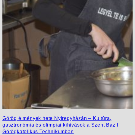
Görög élmények hete Nyíregyházán – Kultúra,
gasztronómia és olimpiai kihívások a Szent Bazil
Görögkatolikus Technikumban