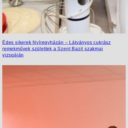
Édes sikerek Nyíregyházán – Látványos cukrász
remekművek születtek a Szent Bazil szakmai
vizsgáján