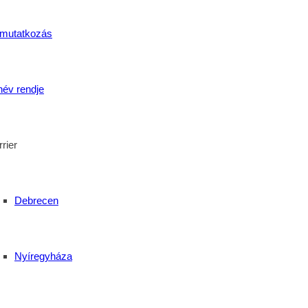
mutatkozás
név rendje
rier
Debrecen
Nyíregyháza
év