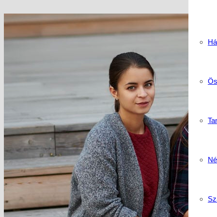
Há
Ös
Tan
Né
Sz