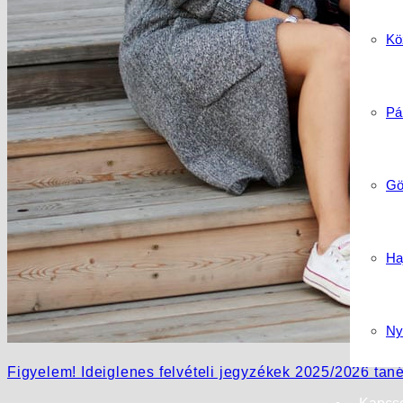
Köz
Pá
Gö
Ha
Ny
Figyelem! Ideiglenes felvételi jegyzékek 2025/2026 tan