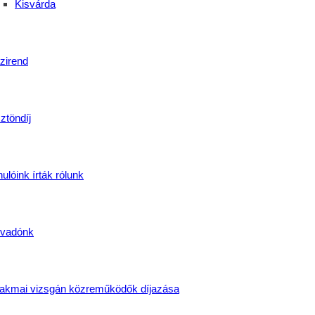
Kisvárda
zirend
ztöndíj
ulóink írták rólunk
vadónk
akmai vizsgán közreműködők díjazása