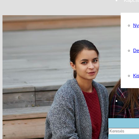
Kapcso
Ny
De
Ki