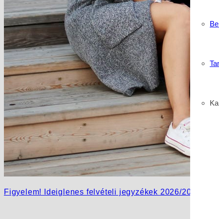
Be
Ta
Kar
Figyelem! Ideiglenes felvételi jegyzékek 2026/2027 tan