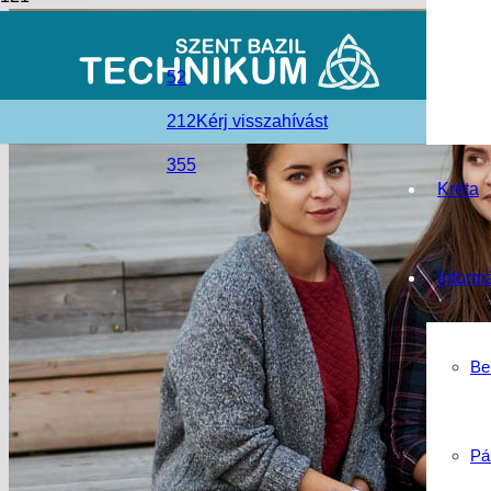
52
212
Kérj visszahívást
355
Kréta
Inform
Be
Pá