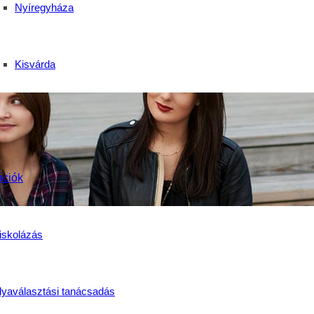
Nyíregyháza
Kisvárda
ációk
iskolázás
lyaválasztási tanácsadás