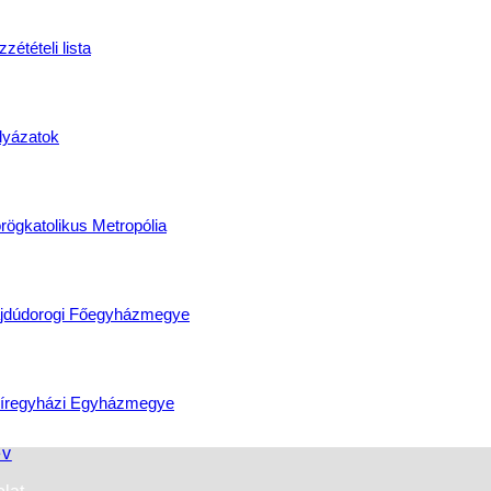
zétételi lista
lyázatok
rögkatolikus Metropólia
jdúdorogi Főegyházmegye
íregyházi Egyházmegye
év