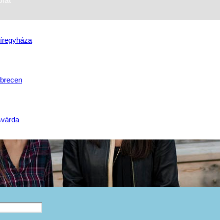
lat
íregyháza
brecen
svárda