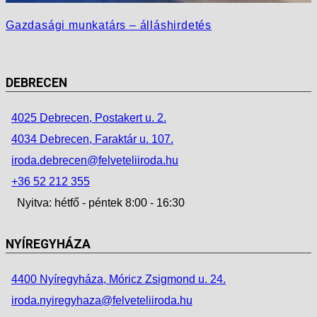
Gazdasági munkatárs – álláshirdetés
DEBRECEN
4025 Debrecen, Postakert u. 2.
4034 Debrecen, Faraktár u. 107.
iroda.debrecen@felveteliiroda.hu
+36 52 212 355
Nyitva: hétfő - péntek 8:00 - 16:30
NYÍREGYHÁZA
4400 Nyíregyháza, Móricz Zsigmond u. 24.
iroda.nyiregyhaza@felveteliiroda.hu