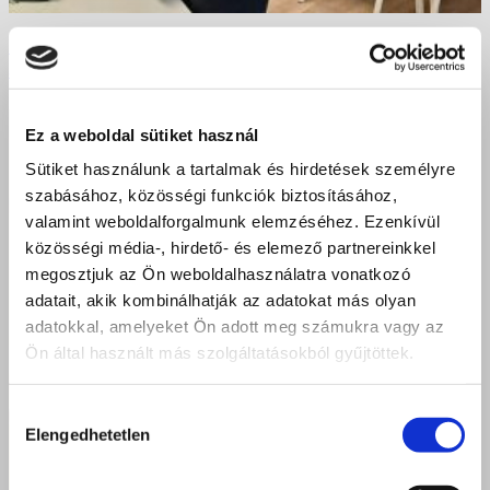
100%-os siker a Postakertben: Profik születtek az
ágazati vizsgán!
Ez a weboldal sütiket használ
Sütiket használunk a tartalmak és hirdetések személyre
szabásához, közösségi funkciók biztosításához,
valamint weboldalforgalmunk elemzéséhez. Ezenkívül
közösségi média-, hirdető- és elemező partnereinkkel
megosztjuk az Ön weboldalhasználatra vonatkozó
adatait, akik kombinálhatják az adatokat más olyan
adatokkal, amelyeket Ön adott meg számukra vagy az
Ön által használt más szolgáltatásokból gyűjtöttek.
Hozzájárulás
Elengedhetetlen
kiválasztása