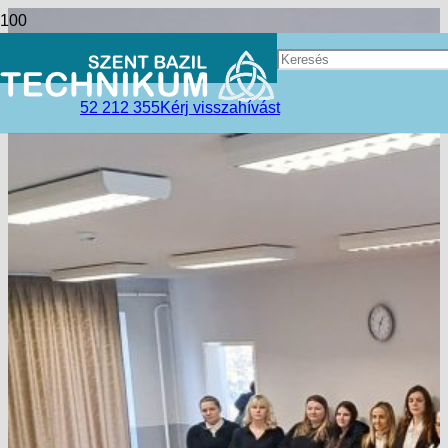
52 212 355
Kérj visszahívást