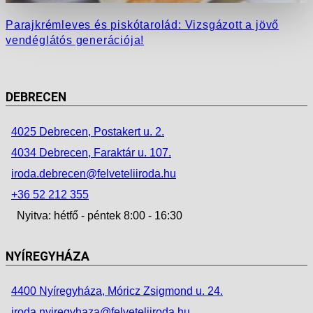
Parajkrémleves és piskótarolád: Vizsgázott a jövő
vendéglátós generációja!
DEBRECEN
4025 Debrecen, Postakert u. 2.
4034 Debrecen, Faraktár u. 107.
iroda.debrecen@felveteliiroda.hu
+36 52 212 355
Nyitva: hétfő - péntek 8:00 - 16:30
NYÍREGYHÁZA
4400 Nyíregyháza, Móricz Zsigmond u. 24.
iroda.nyiregyhaza@felveteliiroda.hu