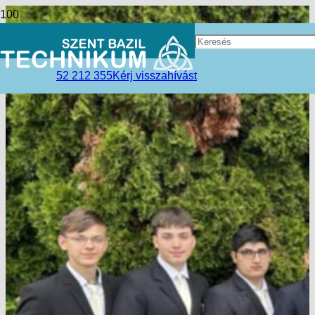
52 212 355
Kérj visszahívást