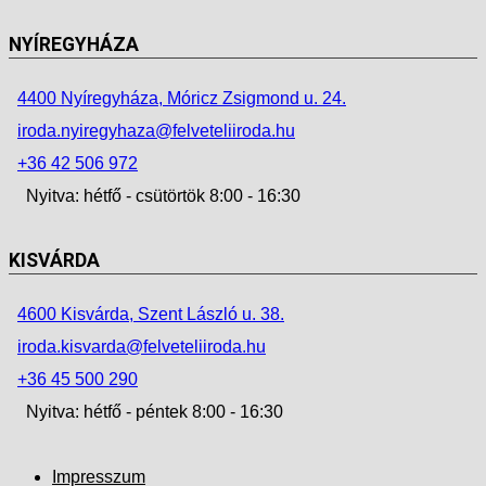
NYÍREGYHÁZA
4400 Nyíregyháza, Móricz Zsigmond u. 24.
iroda.nyiregyhaza@felveteliiroda.hu
+36 42 506 972
Nyitva: hétfő - csütörtök 8:00 - 16:30
KISVÁRDA
4600 Kisvárda, Szent László u. 38.
iroda.kisvarda@felveteliiroda.hu
+36 45 500 290
Nyitva: hétfő - péntek 8:00 - 16:30
Impresszum