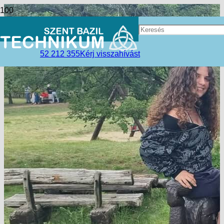
52 212 355
Kérj visszahívást