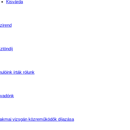
Kisvárda
rlátogatáson jártak a Szent Bazil diákjai
zirend
ztöndíj
ulóink írták rólunk
vadónk
akmai vizsgán közreműködők díjazása