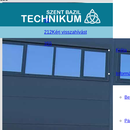
52
212
Kérj visszahívást
355
Kréta
Inform
Be
Pá