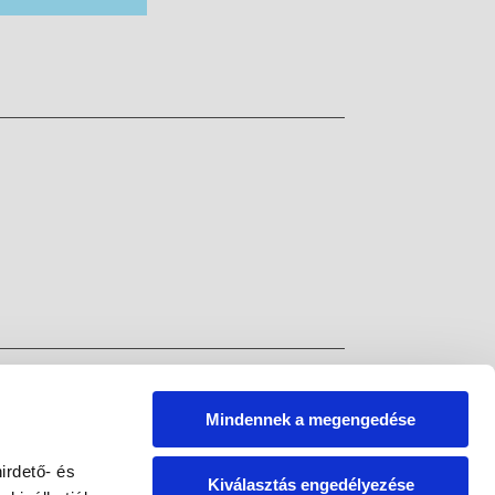
Mindennek a megengedése
irdető- és
Kiválasztás engedélyezése