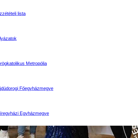
zétételi lista
lyázatok
rögkatolikus Metropólia
jdúdorogi Főegyházmegye
íregyházi Egyházmegye