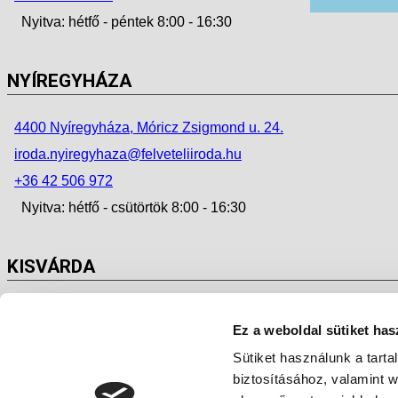
Nyitva: hétfő - péntek 8:00 - 16:30
NYÍREGYHÁZA
4400 Nyíregyháza, Móricz Zsigmond u. 24.
iroda.nyiregyhaza@felveteliiroda.hu
+36 42 506 972
Nyitva: hétfő - csütörtök 8:00 - 16:30
KISVÁRDA
4600 Kisvárda, Szent László u. 38.
Ez a weboldal sütiket has
iroda.kisvarda@felveteliiroda.hu
Sütiket használunk a tart
+36 45 500 290
biztosításához, valamint 
Nyitva: hétfő - péntek 8:00 - 16:30