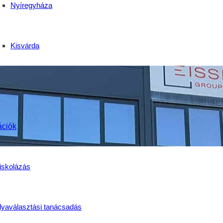
Nyíregyháza
Kisvárda
ációk
iskolázás
lyaválasztási tanácsadás