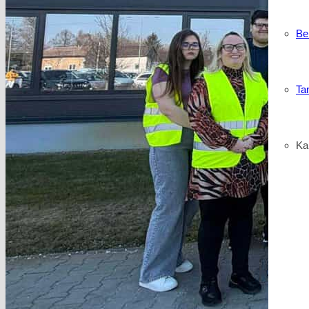
Be
Ta
Kar