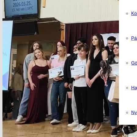
Köz
Pá
Gö
Ha
Ny