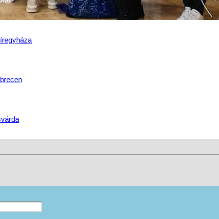
lat
íregyháza
brecen
yenes képzésből a dobogóra a Wesselényi Kupán
svárda