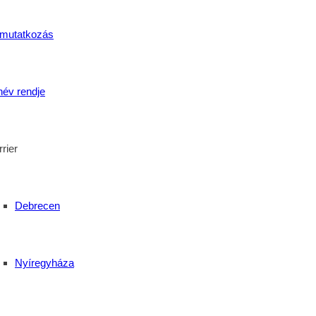
mutatkozás
név rendje
rier
Debrecen
Nyíregyháza