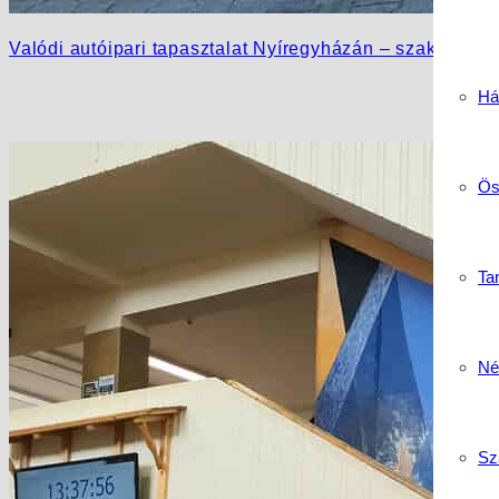
Valódi autóipari tapasztalat Nyíregyházán – szakmai gyá
Há
Ös
Tan
Né
Sz