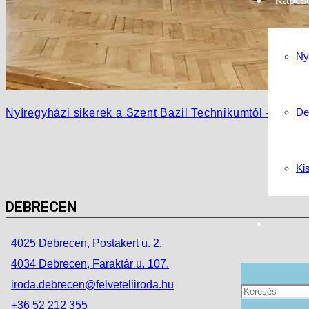
Kapcso
Ny
De
Nyíregyházi sikerek a Szent Bazil Technikumtól – ing
Ki
DEBRECEN
4025 Debrecen, Postakert u. 2.
4034 Debrecen, Faraktár u. 107.
iroda.debrecen@felveteliiroda.hu
+36 52 212 355