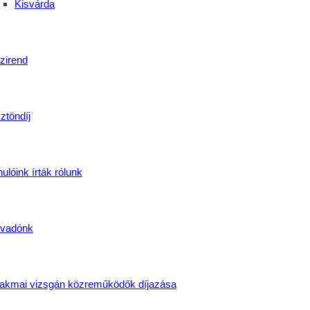
Kisvárda
zil Kereskedelmi Képzése!
zirend
ztöndíj
ulóink írták rólunk
vadónk
akmai vizsgán közreműködők díjazása