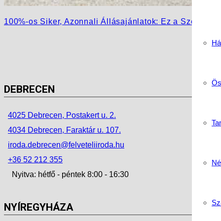
100%-os Siker, Azonnali Állásajánlatok: Ez a Szent Ba
Há
Ös
DEBRECEN
4025 Debrecen, Postakert u. 2.
Tan
4034 Debrecen, Faraktár u. 107.
iroda.debrecen@felveteliiroda.hu
+36 52 212 355
Né
Nyitva: hétfő - péntek 8:00 - 16:30
Sz
NYÍREGYHÁZA