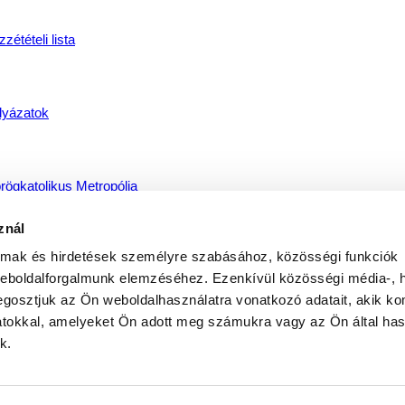
zétételi lista
lyázatok
rögkatolikus Metropólia
znál
almak és hirdetések személyre szabásához, közösségi funkciók
jdúdorogi Főegyházmegye
weboldalforgalmunk elemzéséhez. Ezenkívül közösségi média-, h
gosztjuk az Ön weboldalhasználatra vonatkozó adatait, akik ko
atokkal, amelyeket Ön adott meg számukra vagy az Ön által ha
íregyházi Egyházmegye
k.