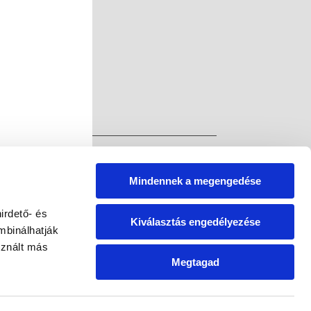
Mindennek a megengedése
irdető- és
Kiválasztás engedélyezése
mbinálhatják
sznált más
Megtagad