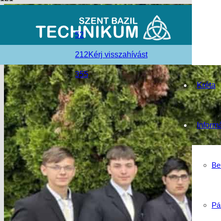
52
212
Kérj visszahívást
355
Kréta
Inform
Be
Pá