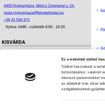
4400 Nyíregyháza, Móricz Zsigmond u. 24.
Köz
iroda.nyiregyhaza@felveteliiroda.hu
+36 42 506 972
Nyitva: hétfő - csütörtök 8:00 - 16:30
Pá
KISVÁRDA
Gö
4600 Kisvárda, Szent László u. 38.
Ez a weboldal sütiket has
iroda.kisvarda@felveteliiroda.hu
Sütiket használunk a tart
Ha
+36 45 500 290
biztosításához, valamint 
Nyitva: hétfő - péntek 8:00 - 16:30
elemező partnereinkkel me
az adatokat más olyan ad
Ny
szolgáltatásokból gyűjtötte
Impresszum
Adatkezelési tájékoztató – GDPR