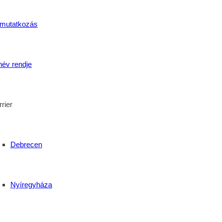
mutatkozás
név rendje
rier
Debrecen
Nyíregyháza