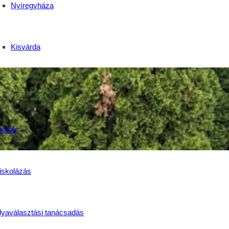
Nyíregyháza
Kisvárda
ációk
iskolázás
lyaválasztási tanácsadás