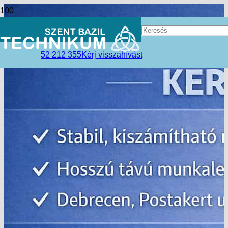
52 212 355
Kérj visszahívást