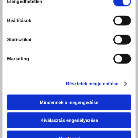
Elengedhetetlen
kiválasztása
Beállítások
Statisztikai
Gazdasági munkatárs – álláshirdetés
Marketing
DEBRECEN
Részletek megjelenítése
4025 Debrecen, Postakert u. 2.
4034 Debrecen, Faraktár u. 107.
Mindennek a megengedése
iroda.debrecen@felveteliiroda.hu
+36 52 212 355
Kiválasztás engedélyezése
Nyitva: hétfő - péntek 8:00 - 16:30