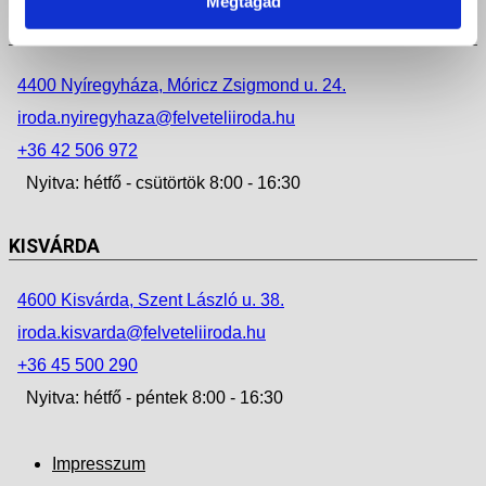
Megtagad
NYÍREGYHÁZA
4400 Nyíregyháza, Móricz Zsigmond u. 24.
iroda.nyiregyhaza@felveteliiroda.hu
+36 42 506 972
Nyitva: hétfő - csütörtök 8:00 - 16:30
KISVÁRDA
4600 Kisvárda, Szent László u. 38.
iroda.kisvarda@felveteliiroda.hu
+36 45 500 290
Nyitva: hétfő - péntek 8:00 - 16:30
Impresszum