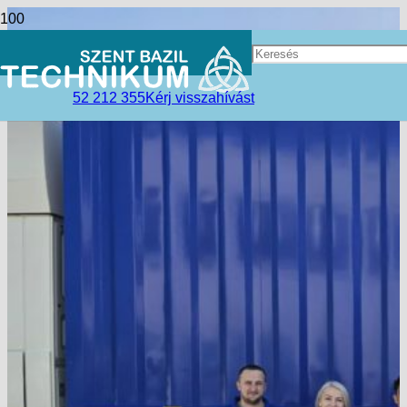
52 212 355
Kérj visszahívást