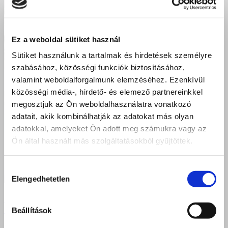
Ez a weboldal sütiket használ
Sütiket használunk a tartalmak és hirdetések személyre
szabásához, közösségi funkciók biztosításához,
valamint weboldalforgalmunk elemzéséhez. Ezenkívül
közösségi média-, hirdető- és elemező partnereinkkel
megosztjuk az Ön weboldalhasználatra vonatkozó
adatait, akik kombinálhatják az adatokat más olyan
adatokkal, amelyeket Ön adott meg számukra vagy az
Ön által használt más szolgáltatásokból gyűjtöttek.
Hozzájárulás
Elengedhetetlen
kiválasztása
Új csillagok a fodrászvilág egén! Gratulálunk a Szent
Beállítások
Bazil végzős diákjainak!