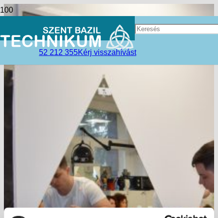
52 212 355
Kérj visszahívást