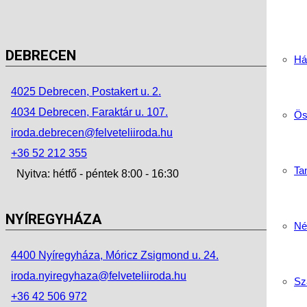
DEBRECEN
Há
4025 Debrecen, Postakert u. 2.
4034 Debrecen, Faraktár u. 107.
Ös
iroda.debrecen@felveteliiroda.hu
+36 52 212 355
Tan
Nyitva: hétfő - péntek 8:00 - 16:30
NYÍREGYHÁZA
Né
4400 Nyíregyháza, Móricz Zsigmond u. 24.
iroda.nyiregyhaza@felveteliiroda.hu
Sz
+36 42 506 972