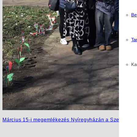
Be
Ta
Kar
Március 15-i megemlékezés Nyíregyházán a Szent Bazi