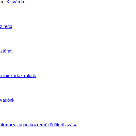
Kisvárda
zirend
ztöndíj
ulóink írták rólunk
vadónk
akmai vizsgán közreműködők díjazása