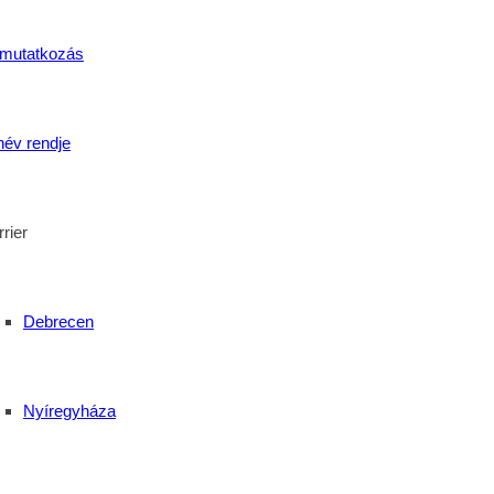
mutatkozás
név rendje
rier
Debrecen
Nyíregyháza
l Technikumban