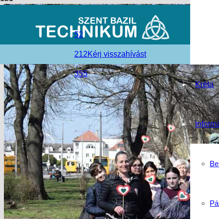
52
212
Kérj visszahívást
355
Kréta
Inform
Be
Pá