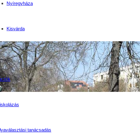
Nyíregyháza
Kisvárda
ációk
iskolázás
lyaválasztási tanácsadás