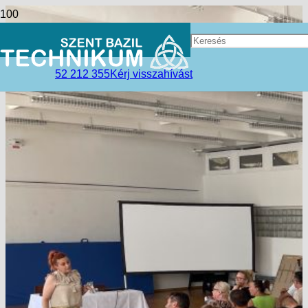
52 212 355
Kérj visszahívást