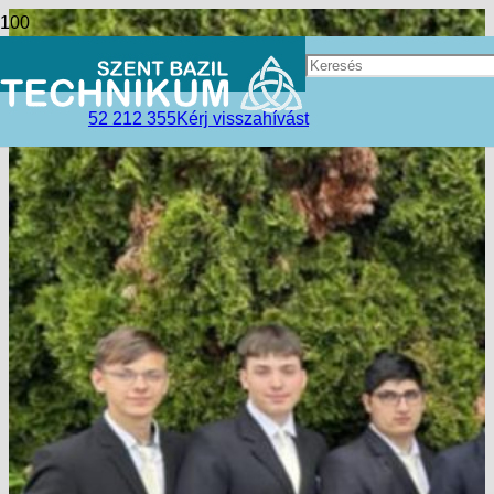
52 212 355
Kérj visszahívást