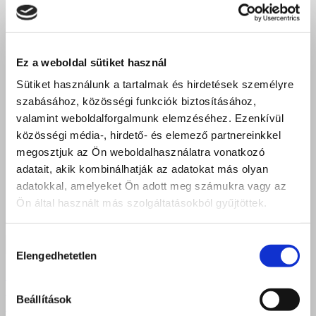
Ez a weboldal sütiket használ
Sütiket használunk a tartalmak és hirdetések személyre
szabásához, közösségi funkciók biztosításához,
valamint weboldalforgalmunk elemzéséhez. Ezenkívül
közösségi média-, hirdető- és elemező partnereinkkel
megosztjuk az Ön weboldalhasználatra vonatkozó
adatait, akik kombinálhatják az adatokat más olyan
adatokkal, amelyeket Ön adott meg számukra vagy az
Ön által használt más szolgáltatásokból gyűjtöttek.
Hozzájárulás
Elengedhetetlen
kiválasztása
Kisvárdai elegancia és összefogás – nagy sikerrel
rendezték meg a Szent Bazil Technikum jótékonysági
Beállítások
bálját