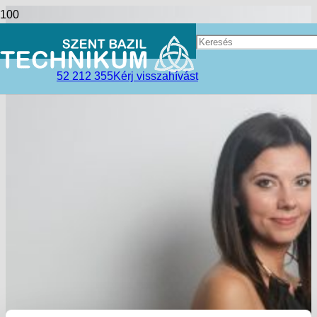
52 212 355
Kérj visszahívást