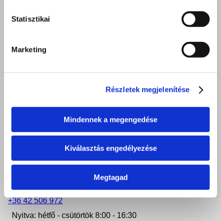
Statisztikai
DEBRECEN
Marketing
4025 Debrecen, Postakert u. 2.
4034 Debrecen, Faraktár u. 107.
iroda.debrecen@felveteliiroda.hu
Részletek megjelenítése
+36 52 212 355
Nyitva: hétfő - péntek 8:00 - 16:30
Mindennek a megengedése
NYÍREGYHÁZA
Kiválasztás engedélyezése
4400 Nyíregyháza, Móricz Zsigmond u. 24.
Megtagad
iroda.nyiregyhaza@felveteliiroda.hu
+36 42 506 972
Nyitva: hétfő - csütörtök 8:00 - 16:30