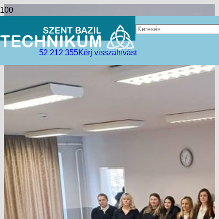
52 212 355
Kérj visszahívást