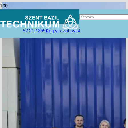
52 212 355
Kérj visszahívást