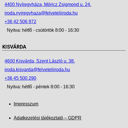
4400 Nyíregyháza, Móricz Zsigmond u. 24.
iroda.nyiregyhaza@felveteliiroda.hu
+36 42 506 972
Nyitva: hétfő - csütörtök 8:00 - 16:30
KISVÁRDA
4600 Kisvárda, Szent László u. 38.
iroda.kisvarda@felveteliiroda.hu
+36 45 500 290
Nyitva: hétfő - péntek 8:00 - 16:30
Impresszum
Adatkezelési tájékoztató – GDPR