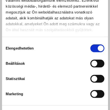
valamint weboldalforgalmunk elemzéséhez. Ezenkívül
közösségi média-, hirdető- és elemező partnereinkkel
megosztjuk az Ön weboldalhasználatra vonatkozó
adatait, akik kombinálhatják az adatokat más olyan
adatokkal, amelyeket Ön adott meg számukra vagy az
Ön által használt más szolgáltatásokból gyűjtöttek.
Hozzájárulás
Elengedhetetlen
kiválasztása
Beállítások
Statisztikai
Marketing