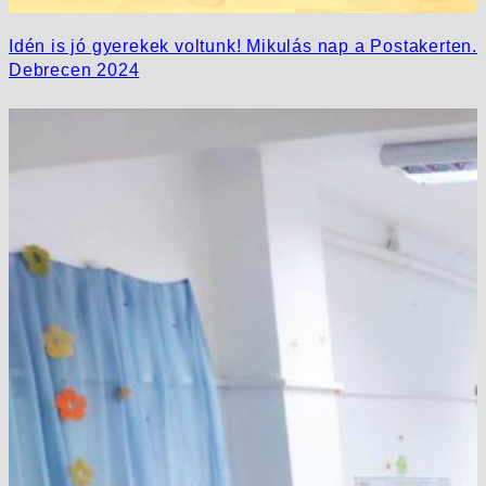
Idén is jó gyerekek voltunk! Mikulás nap a Postakerten.
Debrecen 2024