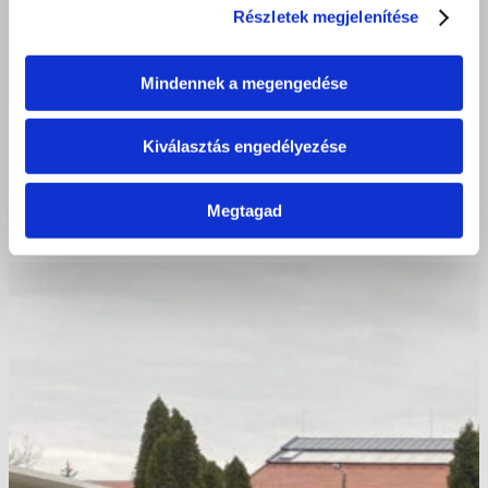
Részletek megjelenítése
Mindennek a megengedése
Kiválasztás engedélyezése
Megtagad
A Mikulás is fodrászhoz jár! Nyíregyháza 2024