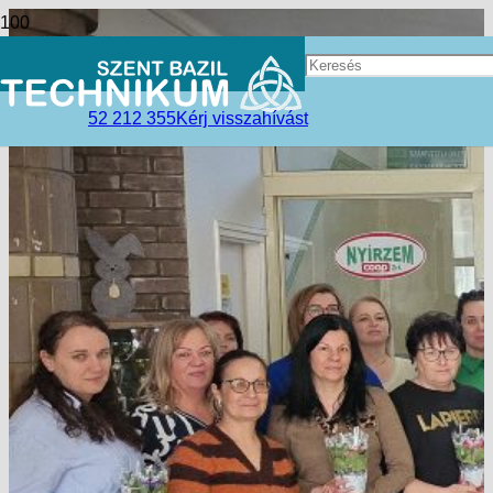
52 212 355
Kérj visszahívást