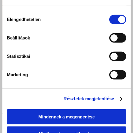
Hozzájárulás
Elengedhetetlen
kiválasztása
Beállítások
Statisztikai
Marketing
Parlamenti szakmai látogatás a Szent Bazil Technikum
nyíregyházi diákjaival
Részletek megjelenítése
DEBRECEN
Mindennek a megengedése
4025 Debrecen, Postakert u. 2.