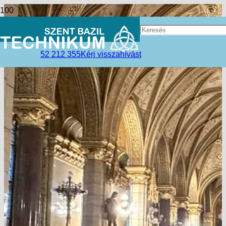
52 212 355
Kérj visszahívást