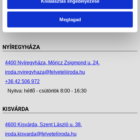
4034 Debrecen, Faraktár u. 107.
Kiválasztás engedélyezése
iroda.debrecen@felveteliiroda.hu
Megtagad
+36 52 212 355
Nyitva: hétfő - péntek 8:00 - 16:30
NYÍREGYHÁZA
4400 Nyíregyháza, Móricz Zsigmond u. 24.
iroda.nyiregyhaza@felveteliiroda.hu
+36 42 506 972
Nyitva: hétfő - csütörtök 8:00 - 16:30
KISVÁRDA
4600 Kisvárda, Szent László u. 38.
iroda.kisvarda@felveteliiroda.hu