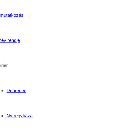
mutatkozás
név rendje
rier
Debrecen
Nyíregyháza
l Technikumban