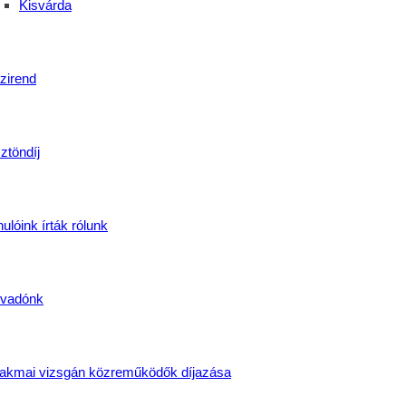
Kisvárda
zirend
ztöndíj
ulóink írták rólunk
vadónk
akmai vizsgán közreműködők díjazása