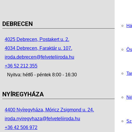
DEBRECEN
Há
4025 Debrecen, Postakert u. 2.
4034 Debrecen, Faraktár u. 107.
Ös
iroda.debrecen@felveteliiroda.hu
+36 52 212 355
Tan
Nyitva: hétfő - péntek 8:00 - 16:30
NYÍREGYHÁZA
Né
4400 Nyíregyháza, Móricz Zsigmond u. 24.
iroda.nyiregyhaza@felveteliiroda.hu
Sz
+36 42 506 972