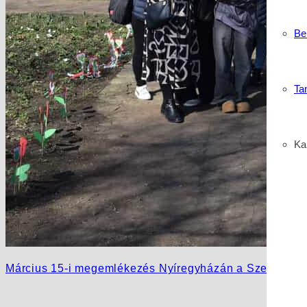
Be
Ta
Kar
Március 15-i megemlékezés Nyíregyházán a Szent Bazi