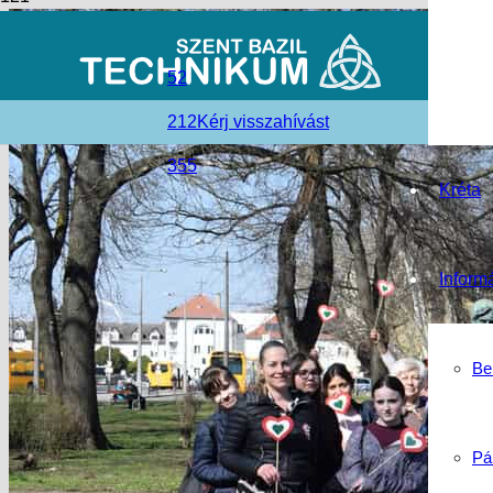
52
212
Kérj visszahívást
355
Kréta
Inform
Be
Pá