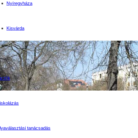
Nyíregyháza
Kisvárda
ációk
iskolázás
lyaválasztási tanácsadás