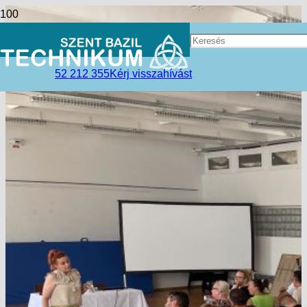
52 212 355
Kérj visszahívást