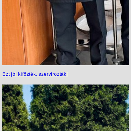
Ezt jól kifőzték, szervírozták!