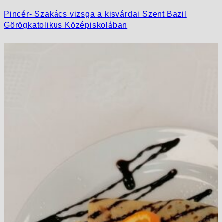
Pincér- Szakács vizsga a kisvárdai Szent Bazil
Görögkatolikus Középiskolában