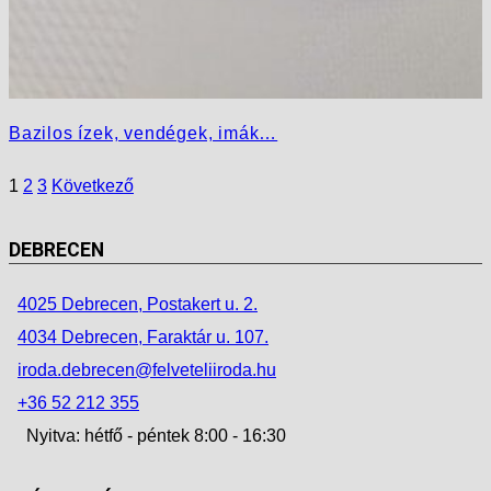
Bazilos ízek, vendégek, imák…
1
2
3
Következő
DEBRECEN
4025 Debrecen, Postakert u. 2.
4034 Debrecen, Faraktár u. 107.
iroda.debrecen@felveteliiroda.hu
+36 52 212 355
Nyitva: hétfő - péntek 8:00 - 16:30