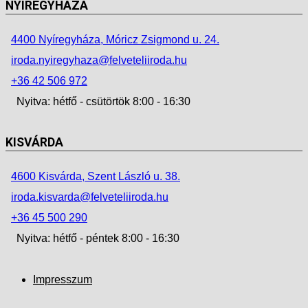
NYÍREGYHÁZA
4400 Nyíregyháza, Móricz Zsigmond u. 24.
iroda.nyiregyhaza@felveteliiroda.hu
+36 42 506 972
Nyitva: hétfő - csütörtök 8:00 - 16:30
KISVÁRDA
4600 Kisvárda, Szent László u. 38.
iroda.kisvarda@felveteliiroda.hu
+36 45 500 290
Nyitva: hétfő - péntek 8:00 - 16:30
Impresszum