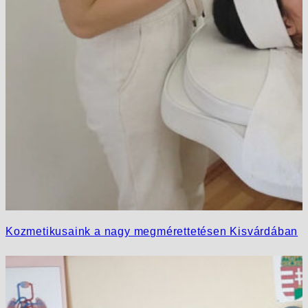
Kozmetikusaink a nagy megmérettetésen Kisvárdában