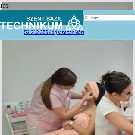
52 212 355
Kérj visszahívást