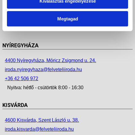
4034 Debrecen, Faraktár u. 107.
Kiválasztás engedélyezése
iroda.debrecen@felveteliiroda.hu
Megtagad
+36 52 212 355
Nyitva: hétfő - péntek 8:00 - 16:30
NYÍREGYHÁZA
4400 Nyíregyháza, Móricz Zsigmond u. 24.
iroda.nyiregyhaza@felveteliiroda.hu
+36 42 506 972
Nyitva: hétfő - csütörtök 8:00 - 16:30
KISVÁRDA
4600 Kisvárda, Szent László u. 38.
iroda.kisvarda@felveteliiroda.hu