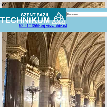
52 212 355
Kérj visszahívást