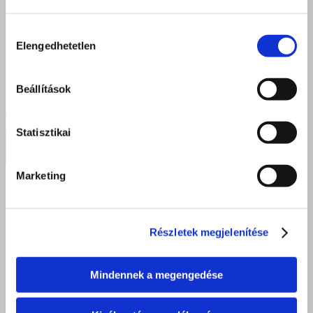
Hozzájárulás
Elengedhetetlen
kiválasztása
Beállítások
Statisztikai
Marketing
Parlamenti szakmai látogatás a Szent Bazil Technikum
nyíregyházi diákjaival
Részletek megjelenítése
DEBRECEN
Mindennek a megengedése
4025 Debrecen, Postakert u. 2.