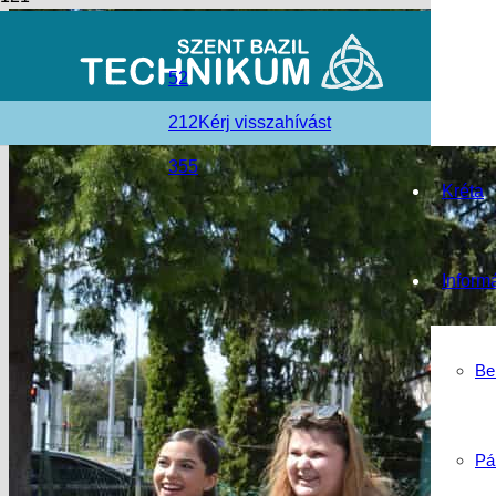
52
212
Kérj visszahívást
355
Kréta
Inform
Be
Pá