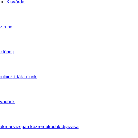
Kisvárda
zirend
ztöndíj
ulóink írták rólunk
vadónk
akmai vizsgán közreműködők díjazása