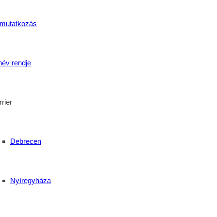
mutatkozás
név rendje
rier
Debrecen
Nyíregyháza
któl a Szent Bazil Technikum végzősei