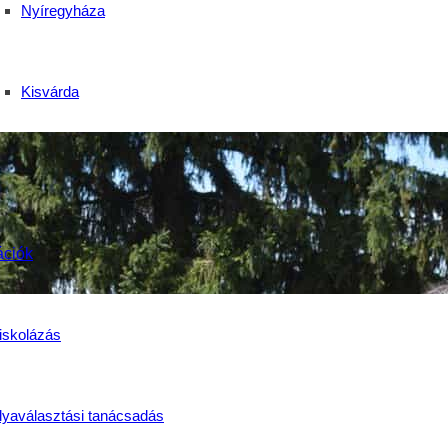
Nyíregyháza
Kisvárda
ációk
iskolázás
lyaválasztási tanácsadás