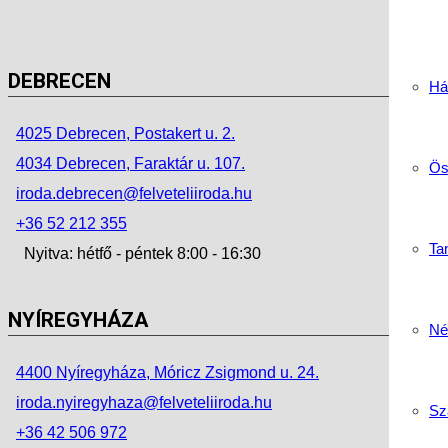
DEBRECEN
Há
4025 Debrecen, Postakert u. 2.
4034 Debrecen, Faraktár u. 107.
Ös
iroda.debrecen@felveteliiroda.hu
+36 52 212 355
Tan
Nyitva: hétfő - péntek 8:00 - 16:30
NYÍREGYHÁZA
Né
4400 Nyíregyháza, Móricz Zsigmond u. 24.
iroda.nyiregyhaza@felveteliiroda.hu
Sz
+36 42 506 972