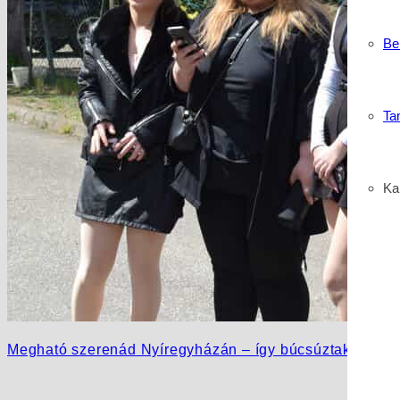
Be
Ta
Kar
Megható szerenád Nyíregyházán – így búcsúztak oktatói