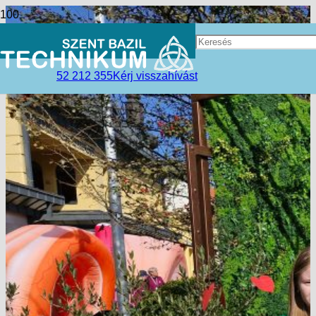
52 212 355
Kérj visszahívást