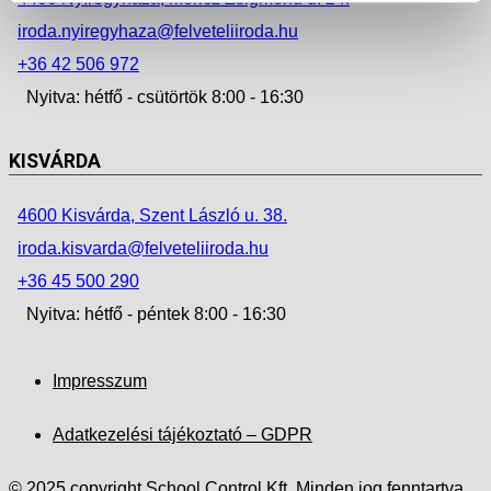
iroda.nyiregyhaza@felveteliiroda.hu
+36 42 506 972
Nyitva: hétfő - csütörtök 8:00 - 16:30
KISVÁRDA
4600 Kisvárda, Szent László u. 38.
iroda.kisvarda@felveteliiroda.hu
+36 45 500 290
Nyitva: hétfő - péntek 8:00 - 16:30
Impresszum
Adatkezelési tájékoztató – GDPR
© 2025 copyright School Control Kft. Minden jog fenntartva