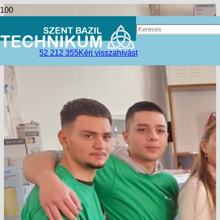
52 212 355
Kérj visszahívást