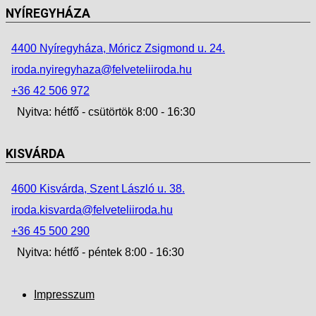
NYÍREGYHÁZA
4400 Nyíregyháza, Móricz Zsigmond u. 24.
iroda.nyiregyhaza@felveteliiroda.hu
+36 42 506 972
Nyitva: hétfő - csütörtök 8:00 - 16:30
KISVÁRDA
4600 Kisvárda, Szent László u. 38.
iroda.kisvarda@felveteliiroda.hu
+36 45 500 290
Nyitva: hétfő - péntek 8:00 - 16:30
Impresszum