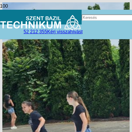
52 212 355
Kérj visszahívást