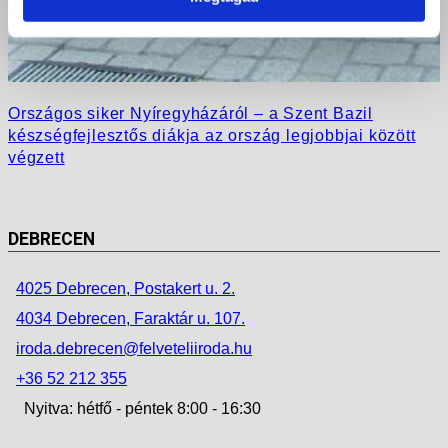
Országos siker Nyíregyházáról – a Szent Bazil
készségfejlesztős diákja az ország legjobbjai között
végzett
DEBRECEN
4025 Debrecen, Postakert u. 2.
4034 Debrecen, Faraktár u. 107.
iroda.debrecen@felveteliiroda.hu
+36 52 212 355
Nyitva: hétfő - péntek 8:00 - 16:30