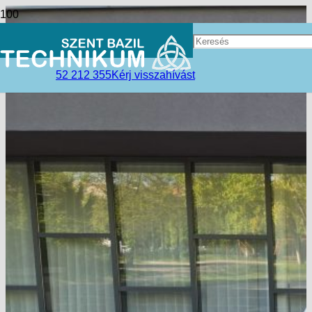
52 212 355
Kérj visszahívást