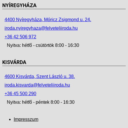
NYÍREGYHÁZA
4400 Nyíregyháza, Móricz Zsigmond u. 24.
iroda.nyiregyhaza@felveteliiroda.hu
+36 42 506 972
Nyitva: hétfő - csütörtök 8:00 - 16:30
KISVÁRDA
4600 Kisvárda, Szent László u. 38.
iroda.kisvarda@felveteliiroda.hu
+36 45 500 290
Nyitva: hétfő - péntek 8:00 - 16:30
Impresszum