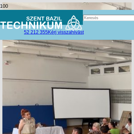
52 212 355
Kérj visszahívást