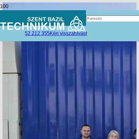
52 212 355
Kérj visszahívást