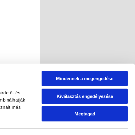
Mindennek a megengedése
irdető- és
Kiválasztás engedélyezése
mbinálhatják
sznált más
Megtagad