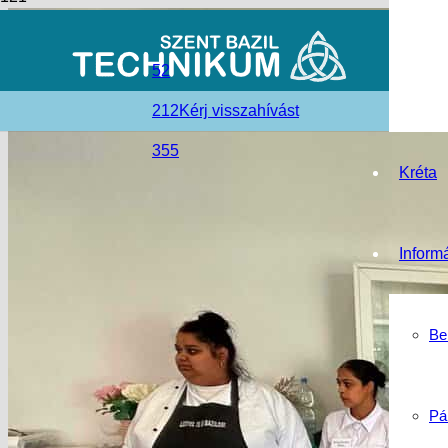
52
212
Kérj visszahívást
355
Kréta
Inform
Be
Pá