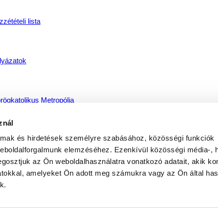
zétételi lista
lyázatok
rögkatolikus Metropólia
znál
almak és hirdetések személyre szabásához, közösségi funkciók
jdúdorogi Főegyházmegye
weboldalforgalmunk elemzéséhez. Ezenkívül közösségi média-, h
gosztjuk az Ön weboldalhasználatra vonatkozó adatait, akik ko
atokkal, amelyeket Ön adott meg számukra vagy az Ön által ha
íregyházi Egyházmegye
k.