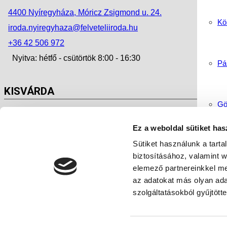
4400 Nyíregyháza, Móricz Zsigmond u. 24.
Köz
iroda.nyiregyhaza@felveteliiroda.hu
+36 42 506 972
Nyitva: hétfő - csütörtök 8:00 - 16:30
Pá
KISVÁRDA
Gö
4600 Kisvárda, Szent László u. 38.
Ez a weboldal sütiket has
iroda.kisvarda@felveteliiroda.hu
Sütiket használunk a tart
Ha
+36 45 500 290
biztosításához, valamint 
Nyitva: hétfő - péntek 8:00 - 16:30
elemező partnereinkkel me
az adatokat más olyan ad
Ny
szolgáltatásokból gyűjtötte
Impresszum
Adatkezelési tájékoztató – GDPR