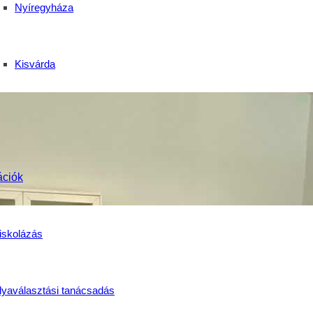
Nyíregyháza
Kisvárda
ációk
iskolázás
lyaválasztási tanácsadás