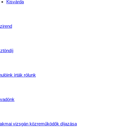
Kisvárda
akácsok indulnak a vendéglátás világába
zirend
ztöndíj
ulóink írták rólunk
vadónk
akmai vizsgán közreműködők díjazása