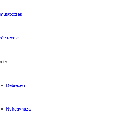
mutatkozás
név rendje
rier
Debrecen
Nyíregyháza