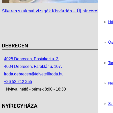
Sikeres szakmai vizsgák Kisvárdán – Új pincérek és sz
Há
Ös
DEBRECEN
4025 Debrecen, Postakert u. 2.
Tan
4034 Debrecen, Faraktár u. 107.
iroda.debrecen@felveteliiroda.hu
+36 52 212 355
Né
Nyitva: hétfő - péntek 8:00 - 16:30
Sz
NYÍREGYHÁZA